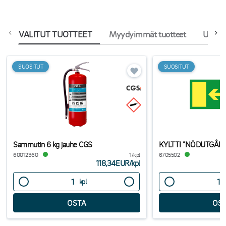
VALITUT TUOTTEET
Myydyimmät tuotteet
Uutuu
SUOSITUT
SUOSITUT
Sammutin 6 kg jauhe CGS
KYLTTI ”NÖDUTGÅN
60012360
1/kpl
6705502
118,34EUR
/
kpl
kpl