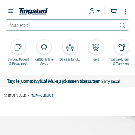
Siivous, Paperit
Keittiö & Take
Baari & Tarjoilu
Kesä
Vaatteet, Kengät
& Pesuaineet
Away
& Tarvikkeet
Tarjoile juomat tyylillä! Mukeja jokaiseen tilaisuuteen
Siirry tästä!
ETUSIVULLE
TURVALLISUUS