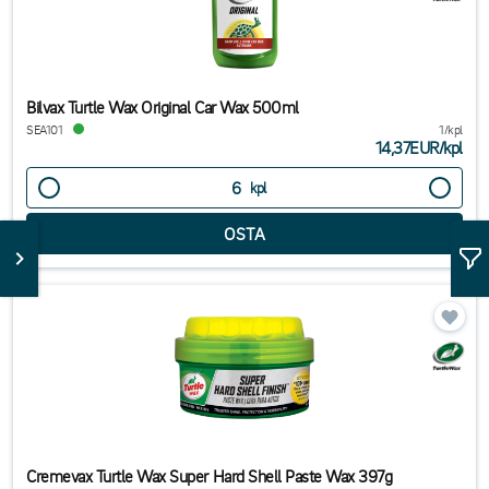
Bilvax Turtle Wax Original Car Wax 500ml
SEA101
1/kpl
14,37EUR
/
kpl
kpl
Cremevax Turtle Wax Super Hard Shell Paste Wax 397g