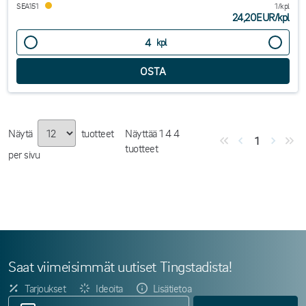
SEA151
1/kpl
24,20EUR
/
kpl
kpl
Näytä
tuotteet
Näyttää
1
4
4
1
tuotteet
per sivu
Saat viimeisimmät uutiset Tingstadista!
Tarjoukset
Ideoita
Lisätietoa