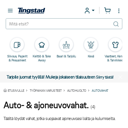
Siivous, Paperit
Keittiö & Take
Baari & Tarjoilu
Kesä
Vaatteet, Kengät
& Pesuaineet
Away
& Tarvikkeet
Tarjoile juomat tyylillä! Mukeja jokaiseen tilaisuuteen
Siirry tästä!
ETUSIVULLE
TYÖPAIKAN VARUSTEET
AUTOHUOLTO
AUTOVAHAT
Auto- & ajoneuvovahat.
(4)
Täältä löydät vahat, jotka suojaavat ajoneuvoasi lialta ja kulumiselta.