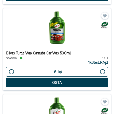
Bilvax Turtle Wax Carnuba Car Wax 500ml
SEA2099
1/kpl
17,65EUR
/
kpl
kpl