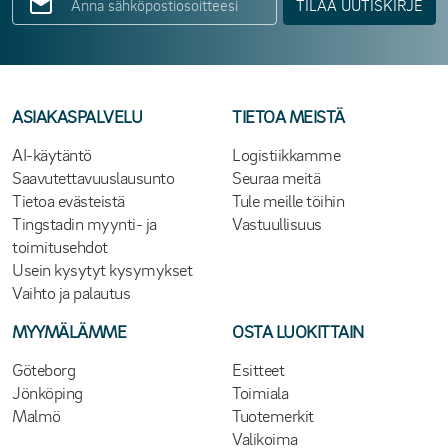
TILAA UUTISKIRJE
ASIAKASPALVELU
TIETOA MEISTÄ
AI-käytäntö
Logistiikkamme
Saavutettavuuslausunto
Seuraa meitä
Tietoa evästeistä
Tule meille töihin
Tingstadin myynti- ja
Vastuullisuus
toimitusehdot
Usein kysytyt kysymykset
Vaihto ja palautus
MYYMÄLÄMME
OSTA LUOKITTAIN
Göteborg
Esitteet
Jönköping
Toimiala
Malmö
Tuotemerkit
Valikoima