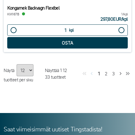
Kongamek Backvagn Flexibel
KM167B
1/kpl
297,80EUR
/
kpl
kpl
Näytä
Näyttää
1
12
1
2
3
33
tuotteet
tuotteet per sivu
Saat viimeisimmät uutiset Tingstadista!