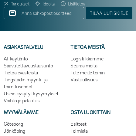
Tarjoukset
Ideoita
Lisätietoa
TILAA UUTISKIRJE
ASIAKASPALVELU
TIETOA MEISTÄ
AI-käytäntö
Logistiikkamme
Saavutettavuuslausunto
Seuraa meitä
Tietoa evästeistä
Tule meille töihin
Tingstadin myynti- ja
Vastuullisuus
toimitusehdot
Usein kysytyt kysymykset
Vaihto ja palautus
MYYMÄLÄMME
OSTA LUOKITTAIN
Göteborg
Esitteet
Jönköping
Toimiala