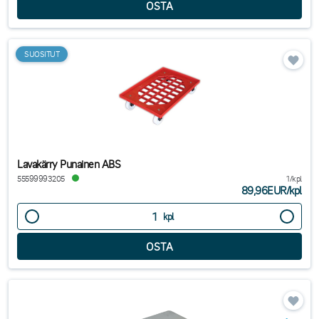
SUOSITUT
Lavakärry Punainen ABS
55599993205
1/kpl
89,96EUR
/
kpl
kpl