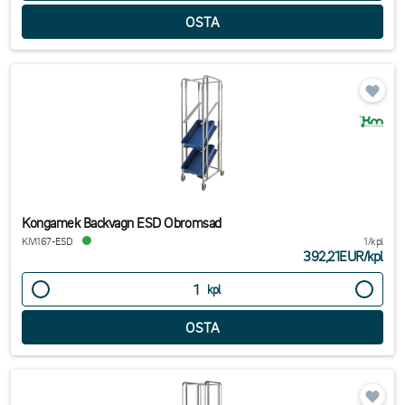
Kongamek Backvagn ESD Obromsad
KM167-ESD
1/kpl
392,21EUR
/
kpl
kpl