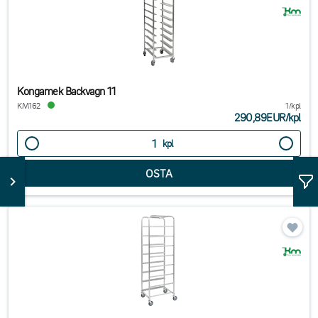
Kongamek Backvagn 11
KM162
1/kpl
290,89EUR
/
kpl
kpl