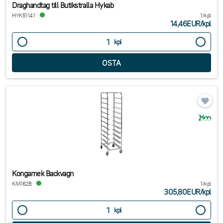
Draghandtag till Butikstralla Hykab
HYK51141
1/kpl
14,46EUR
/
kpl
kpl
Kongamek Backvagn
KM162B
1/kpl
305,80EUR
/
kpl
kpl