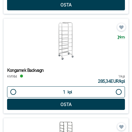
Kongamek Backvagn
KM164
1/kpl
285,34EUR
/
kpl
kpl