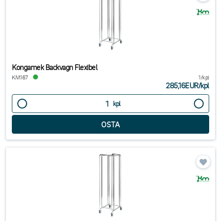
Kongamek Backvagn Flexibel
KM167
1/kpl
285,16EUR
/
kpl
kpl