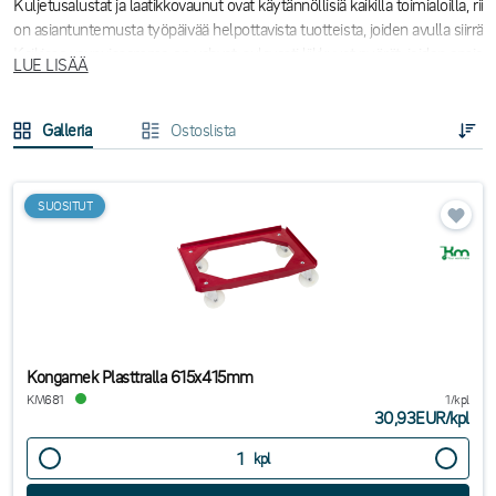
Kuljetusalustat ja laatikkovaunut ovat käytännöllisiä kaikilla toimialoilla, ri
on asiantuntemusta työpäivää helpottavista tuotteista, joiden avulla siirrät t
Kaikissa vaunuissamme on vahvat, sulavasti liikkuvat pyörät, joiden ansios
LUE LISÄÄ
x 60 xm kokoinen eurolaatikko,
ja nämä eurolaatikkovaunut ovat mainioita työvälineitä moniin ympäristöihi
Galleria
Ostoslista
Hyödy Kongameckin laadukkaista vaunuista ja laita tilauksesi jo tänään!
SUOSITUT
Kongamek Plasttralla 615x415mm
KM681
1/kpl
30,93EUR
/
kpl
kpl