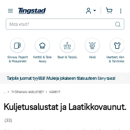
Siivous, Paperit
Keittiö & Take
Baari & Tarjoilu
Kesä
Vaatteet, Kengät
& Pesuaineet
Away
& Tarvikkeet
Tarjoile juomat tyylillä! Mukeja jokaiseen tilaisuuteen
Siirry tästä!
...
TYÖPAIKAN VARUSTEET
KÄRRYT
Kuljetusalustat ja Laatikkovaunut.
(33)