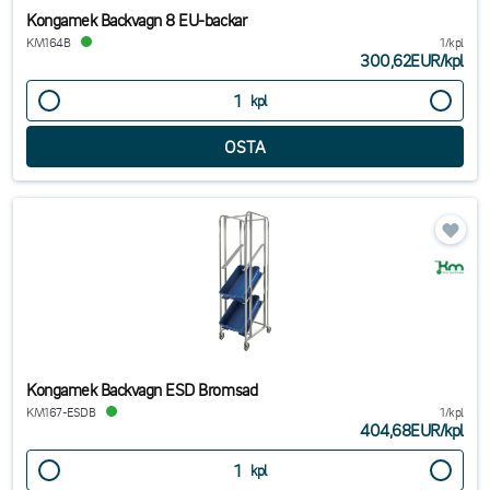
Kongamek Backvagn 8 EU-backar
KM164B
1/kpl
300,62EUR
/
kpl
kpl
Kongamek Backvagn ESD Bromsad
KM167-ESDB
1/kpl
404,68EUR
/
kpl
kpl