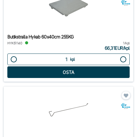
Butikstralla Hykab 60x40cm 255KG
HYK51140
1/kpl
66,31EUR
/
kpl
kpl