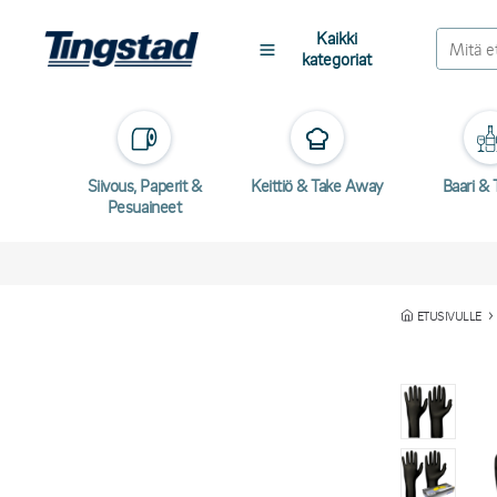
Kaikki
kategoriat
Siivous, Paperit &
Keittiö & Take Away
Baari & T
Pesuaineet
ETUSIVULLE