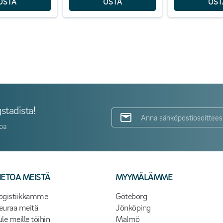
stadista!
toa
IETOA MEISTÄ
MYYMÄLÄMME
ogistiikkamme
Göteborg
euraa meitä
Jönköping
ule meille töihin
Malmö