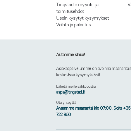
Tingstadin myynti- ja
V
toimitusehdot
Usein kysytyt kysymykset
Vaihto ja palautus
Autamme sinua!
Asiakaspalvelumme on avoinna maanantaista 
koskevissa kysymyksissä.
Lähetä meille sähköpostia
aspa@tingstad.fi
Ota yhteyttä
Avaamme maanantai klo 07:00. Soita +3
722 850