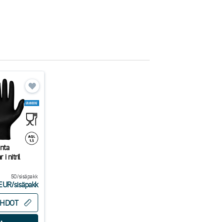
nta
i nitril
50/sisäpakk
2EUR
/
sisäpakk
EHDOT