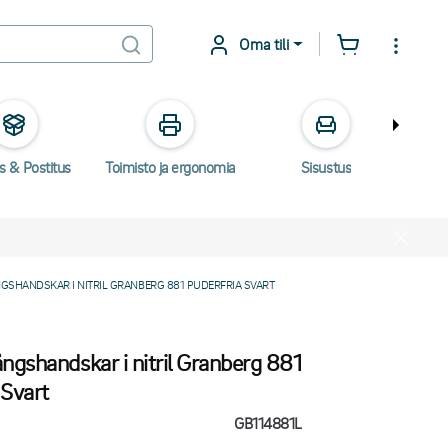
Oma tili
s & Postitus
Toimisto ja ergonomia
Sisustus
Säh
GSHANDSKAR I NITRIL GRANBERG 881 PUDERFRIA SVART
gshandskar i nitril Granberg 881
 Svart
GB114881L