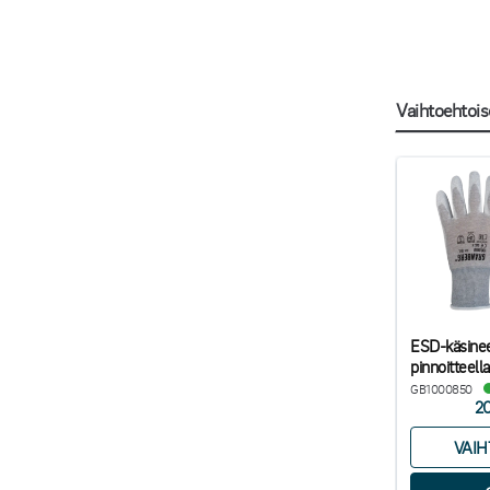
Vaihtoehtois
ESD-käsine
pinnoitteella
GB1000850
2
VAI