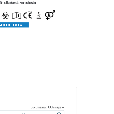
än ulkoisesta varastosta
Lukumäärä: 100/sisäpakk