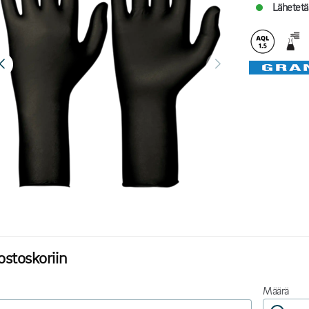
Lähetetä
ostoskoriin
Määrä