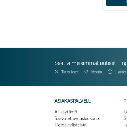
Saat viimeisimmät uutiset Ting
Tarjoukset
Ideoita
Lisätie
ASIAKASPALVELU
T
AI-käytäntö
L
Saavutettavuuslausunto
S
Tietoa evästeistä
T