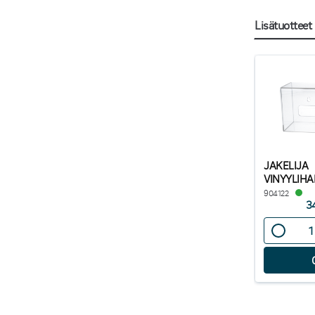
Lisätuotteet
JAKELIJA
VINYYLIH
904122
3