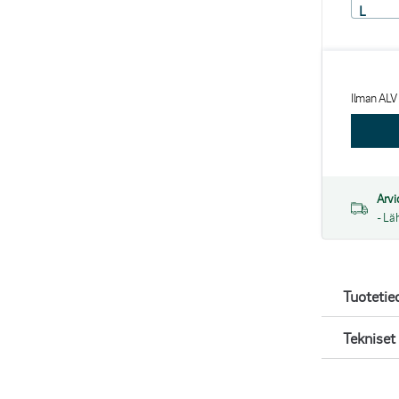
L
Ilman ALV
Arvi
- Lä
Tuotetie
Tekniset