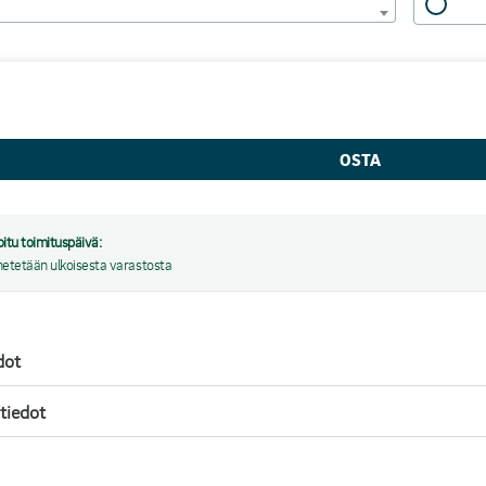
oitu toimituspäivä:
hetetään ulkoisesta varastosta
dot
 tiedot