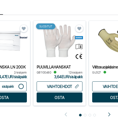
SUOSITUT
ANSKA LN 200K
PUUVILLAHANSKAT
Viiltosuojakäsin
2/sisäpakk
GB1100460
12/sisäpakk
GU327
4,47EUR
/
sisäpakk
3,64EUR
/
sisäpakk
VAIHTOEHDOT
VAIHTO
sisäpakk