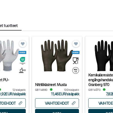
et tuotteet
Kemikalieresiste
et PU-
engångshandskar 
Nitriilikäsineet Musta
Granberg 970
12/sisäpakk
GB114880
100/sisäpakk
GB114970
0,92EUR
/
sisäpakk
11,46EUR
/
sisäpakk
7,8
HTOEHDOT
VAIHTOEHDOT
VAIHTO