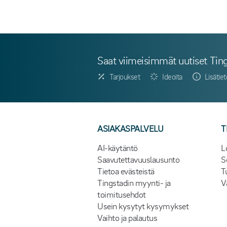
Saat viimeisimmät uutiset Ting
Tarjoukset
Ideoita
Lisätie
ASIAKASPALVELU
T
AI-käytäntö
L
Saavutettavuuslausunto
S
Tietoa evästeistä
T
Tingstadin myynti- ja
V
toimitusehdot
Usein kysytyt kysymykset
Vaihto ja palautus