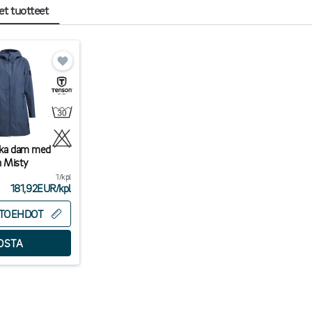
et tuotteet
cka dam med
n Misty
1/kpl
181,92EUR
/
kpl
HTOEHDOT