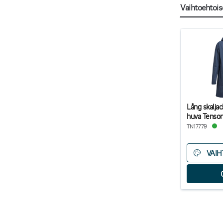
Vaihtoehtois
Lång skalja
huva Tenso
TN17779
VAI