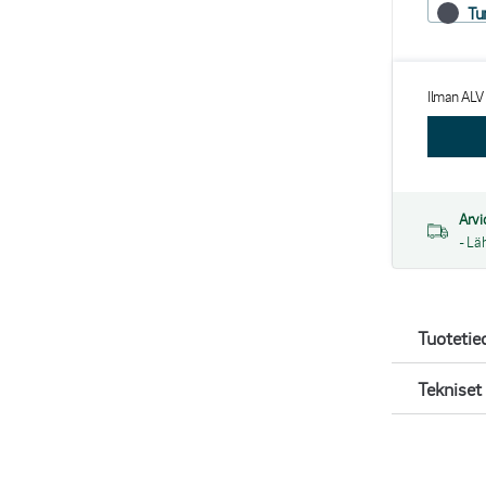
Tu
Ilman ALV
Arvi
- Lä
Tuotetie
Tekniset