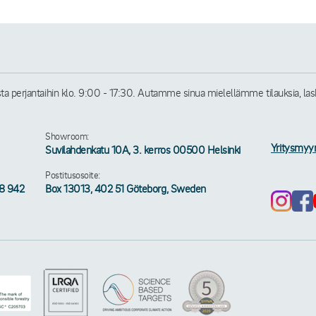
perjantaihin klo. 9:00 - 17:30. Autamme sinua mielellämme tilauksia, laskuj
Showroom:
Yritysmyy
Suvilahdenkatu 10A, 3. kerros 00500 Helsinki
Postitusosoite:
58 942
Box 13013, 402 51 Göteborg, Sweden