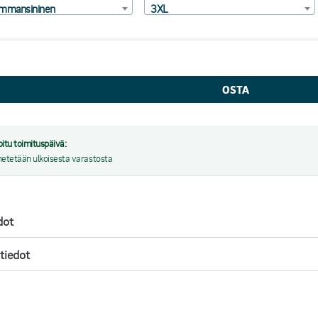
mmansininen
3XL
oitu toimituspäivä:
hetetään ulkoisesta varastosta
dot
 tiedot