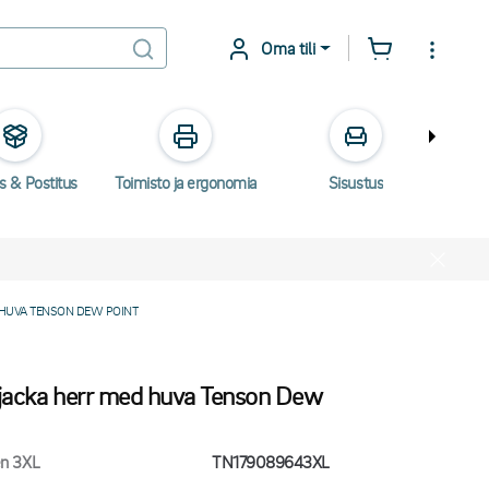
Oma tili
s & Postitus
Toimisto ja ergonomia
Sisustus
Säh
HUVA TENSON DEW POINT
ljacka herr med huva Tenson Dew
n 3XL
TN179089643XL