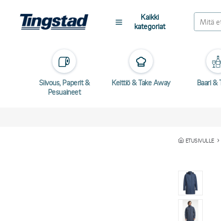
Kaikki
kategoriat
Siivous, Paperit &
Keittiö & Take Away
Baari & T
Pesuaineet
ETUSIVULLE