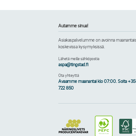
Autamme sinua!
Asiakaspalvelumme on avoinna maanantaista 
koskevissa kysymyksissä.
Lähetä meille sähköpostia
aspa@tingstad.fi
Ota yhteyttä
Avaamme maanantai klo 07:00. Soita +3
722 850