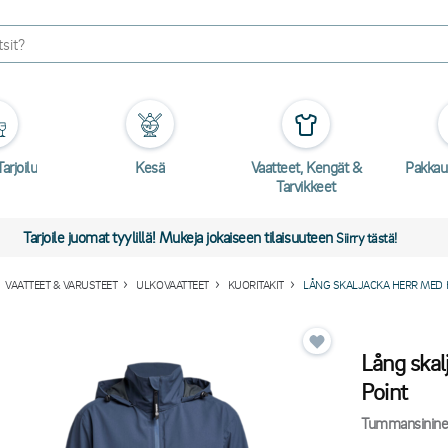
arjoilu
Kesä
Vaatteet, Kengät &
Pakkau
Tarvikkeet
Tarjoile juomat tyylillä! Mukeja jokaiseen tilaisuuteen
Siirry tästä!
VAATTEET & VARUSTEET
ULKOVAATTEET
KUORITAKIT
LÅNG SKALJACKA HERR MED 
Lång ska
Point
Tummansinine