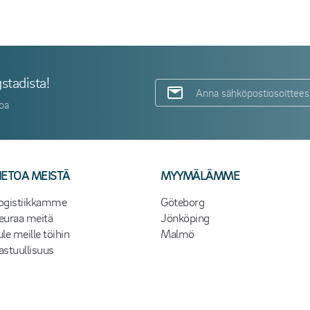
stadista!
toa
IETOA MEISTÄ
MYYMÄLÄMME
ogistiikkamme
Göteborg
euraa meitä
Jönköping
ule meille töihin
Malmö
astuullisuus