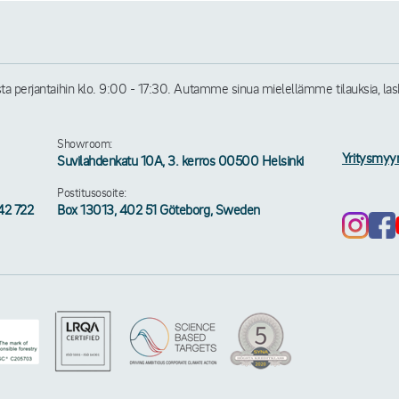
perjantaihin klo. 9:00 - 17:30. Autamme sinua mielellämme tilauksia, laskuj
Showroom:
Yritysmyy
Suvilahdenkatu 10A, 3. kerros 00500 Helsinki
Postitusosoite:
42 722
Box 13013, 402 51 Göteborg, Sweden