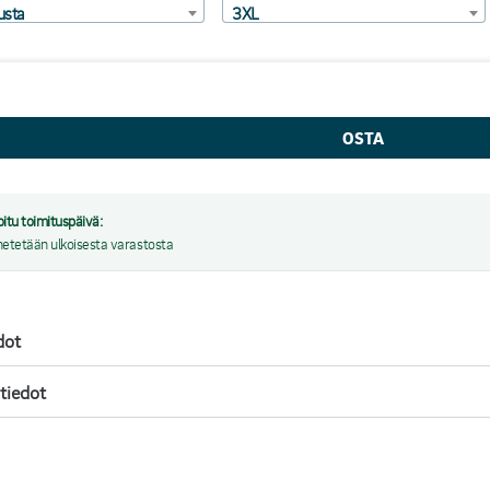
sta
3XL
oitu toimituspäivä:
hetetään ulkoisesta varastosta
dot
 tiedot