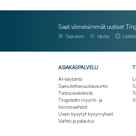
Saat viimeisimmät uutiset Ting
Tarjoukset
Ideoita
Lisätie
ASIAKASPALVELU
T
AI-käytäntö
L
Saavutettavuuslausunto
S
Tietoa evästeistä
T
Tingstadin myynti- ja
V
toimitusehdot
Usein kysytyt kysymykset
Vaihto ja palautus