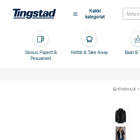
Kaikki
kategoriat
Siivous, Paperit &
Keittiö & Take Away
Baari & T
Pesuaineet
ETUSIVULLE