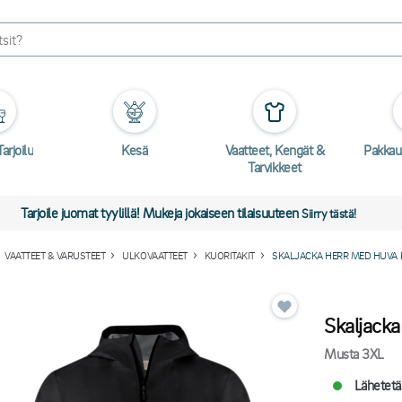
arjoilu
Kesä
Vaatteet, Kengät &
Pakkau
Tarvikkeet
Tarjoile juomat tyylillä! Mukeja jokaiseen tilaisuuteen
Siirry tästä!
VAATTEET & VARUSTEET
ULKOVAATTEET
KUORITAKIT
SKALJACKA HERR MED HUVA P
Skaljacka
Musta 3XL
Lähetetä