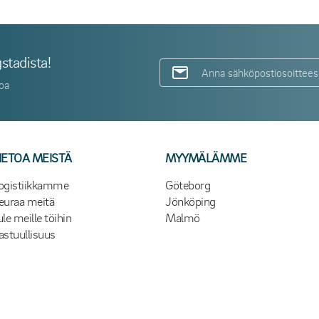
stadista!
toa
IETOA MEISTÄ
MYYMÄLÄMME
ogistiikkamme
Göteborg
euraa meitä
Jönköping
ule meille töihin
Malmö
astuullisuus