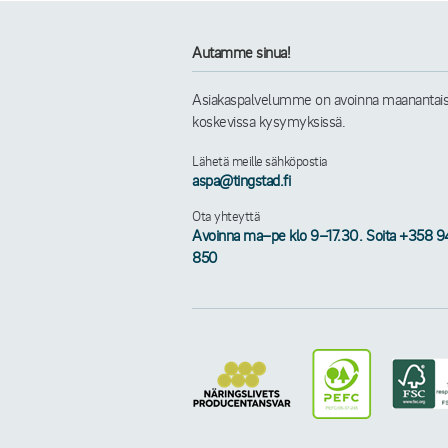
Autamme sinua!
Asiakaspalvelumme on avoinna maanantaista 
koskevissa kysymyksissä.
Lähetä meille sähköpostia
aspa@tingstad.fi
Ota yhteyttä
Avoinna ma–pe klo 9–17.30. Soita +358 9
850