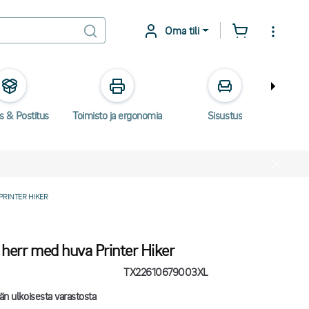
Oma tili
s & Postitus
Toimisto ja ergonomia
Sisustus
Säh
RINTER HIKER
 herr med huva Printer Hiker
TX22610679003XL
än ulkoisesta varastosta