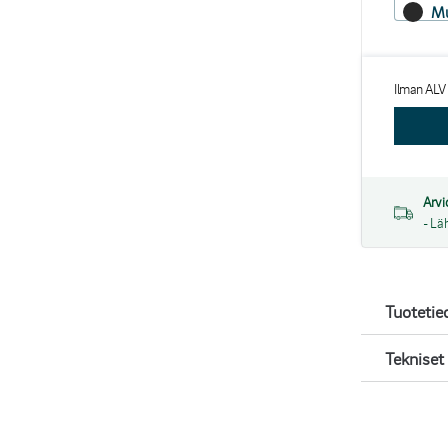
Mu
Ilman ALV
Arvi
- Lä
Tuotetie
Tekniset