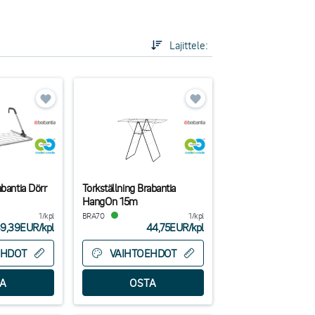
öissä, ja niitä on saatavilla useissa eri koko- ja
tiamalleihin, joissa on suuri kapasiteetti. Ne ovat
Lajittele:
ävistä materiaaleista.
ien ilmakuivauksesta vaivatonta – se on kestävä ja
abantia Dörr
Torkställning Brabantia
HangOn 15m
1/kpl
BRA70
1/kpl
9,39EUR
/
kpl
44,75EUR
/
kpl
EHDOT
VAIHTOEHDOT