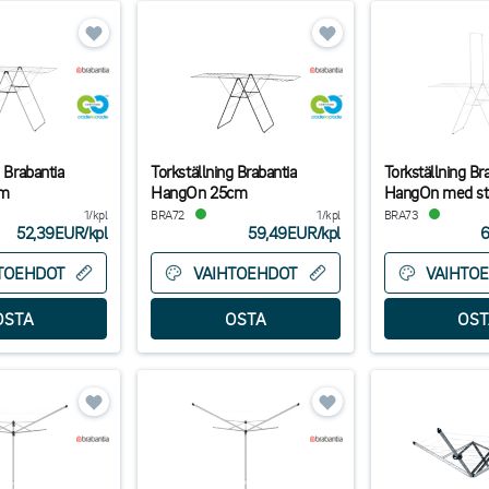
g Brabantia
Torkställning Brabantia
Torkställning Br
0m
HangOn 25cm
HangOn med s
1/kpl
BRA72
1/kpl
BRA73
52,39EUR
/
kpl
59,49EUR
/
kpl
6
TOEHDOT
VAIHTOEHDOT
VAIHTO