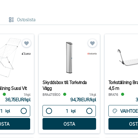
mme on suunniteltu kestämään toistuvaa käyttöä vaativissa ammattilaisympärist
issa – pieniin tiloihin sopivista kokoontaitettavista telineistä monitasoisiin lat
Ostoslista
ä, kätevästi säilytettäviä ja valmistettu kosteutta ja päivittäistä rasitusta kest
nnattu kuivausteline tekee vaatteiden, pyyhkeiden, liinojen ja muiden tekstiil
s vaihtoehto kuivausrummulle.
Skyddsbox till Torkvinda
Torkställning Br
llning Sussi Vit
Vägg
4,5 m
1/kpl
BRA475900
1/kpl
BRA76
36,75EUR
/
kpl
94,78EUR
/
kpl
3
VAIHTO
kpl
kpl