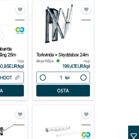
abantia
tång 25m
Torkvinda + Skyddsbox 24m
1/kpl
BRA475924
1/kpl
0,85EUR
/
kpl
199,47EUR
/
kpl
EHDOT
kpl