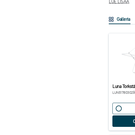
LUE LISÄÄ
Kuivaustelinee
mallivaihtoehdo
Galleria
helppokäyttöisi
Yrityksille suu
energiatehoka
Luna Torkstä
LUN517803029