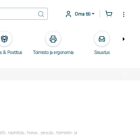
Oma tili
s & Postitus
Toimisto ja ergonomia
Sisustus
Säh
-, ravintola-, hoiva-, pesula-, toimisto- ja
vat arkeen.