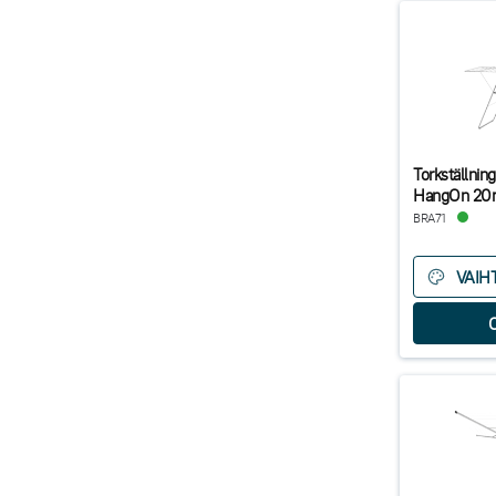
Torkställnin
HangOn 2
BRA71
VAIH