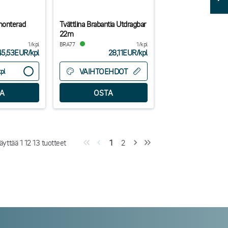
monterad
Tvättlina Brabantia Utdragbar
22m
1/kpl
BRA77
1/kpl
45,53EUR
/
kpl
28,11EUR
/
kpl
VAIHTOEHDOT
kpl
äyttää
1
12
13
tuotteet
1
2