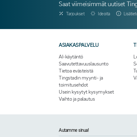
Saat viimeisimmät uutiset Ting
Tarjoukset
Ideoita
Lisätie
ASIAKASPALVELU
T
AI-käytäntö
L
Saavutettavuuslausunto
S
Tietoa evästeistä
T
Tingstadin myynti- ja
V
toimitusehdot
Usein kysytyt kysymykset
Vaihto ja palautus
Autamme sinua!