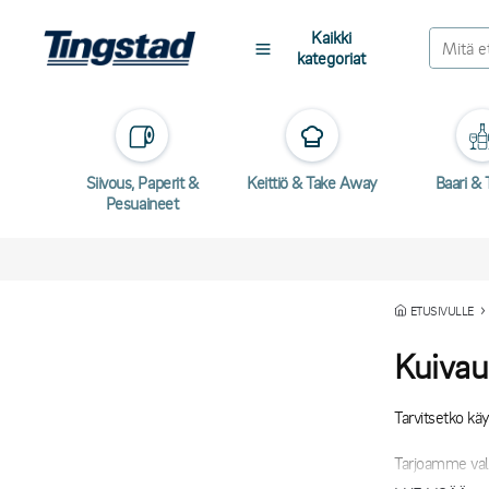
Kaikki
kategoriat
Siivous, Paperit &
Keittiö & Take Away
Baari & T
Pesuaineet
ETUSIVULLE
Kuivau
Tarvitsetko kä
Tarjoamme valik
myymäläympäris