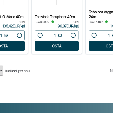
Torkvinda Vägg
ift-O-Matic 40m
Torkvinda Topspinner 40m
24m
1/kpl
BRA146909
1/kpl
BRA375842
105,42EUR
/
kpl
96,87EUR
/
kpl
1
kpl
kpl
tuotteet per sivu
N