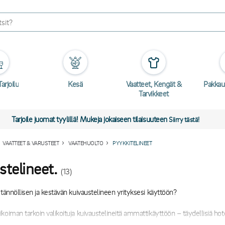
arjoilu
Kesä
Vaatteet, Kengät &
Pakkau
Tarvikkeet
Tarjoile juomat tyylillä! Mukeja jokaiseen tilaisuuteen
Siirry tästä!
VAATTEET & VARUSTEET
VAATEHUOLTO
PYYKKITELINEET
stelineet.
(13)
ytännöllisen ja kestävän kuivaustelineen yrityksesi käyttöön?
oiman tarkoin valikoituja kuivaustelineitä ammattikäyttöön – täydellisiä hotelli
töihin sekä muihin työpaikkoihin, joissa pyykki ja tekstiilien käsittely kuulu