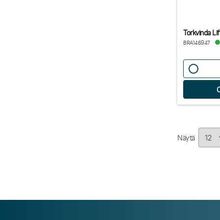
Torkvinda L
BRA146947
Näytä