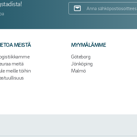
stadista!
toa
IETOA MEISTÄ
MYYMÄLÄMME
ogistiikkamme
Göteborg
euraa meitä
Jönköping
ule meille töihin
Malmö
astuullisuus