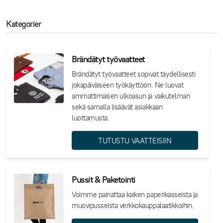
Kategorier
Brändätyt työvaatteet
Brändätyt työvaatteet sopivat täydellisesti
jokapäiväiseen työkäyttöön. Ne luovat
ammattimaisen ulkoasun ja vaikutelman
sekä samalla lisäävät asiakkaan
luottamusta.
TUTUSTU VAATTEISIIN
Pussit & Paketointi
Voimme painattaa kaiken paperikasseista ja
muovipusseista verkkokauppalaatikkoihin.