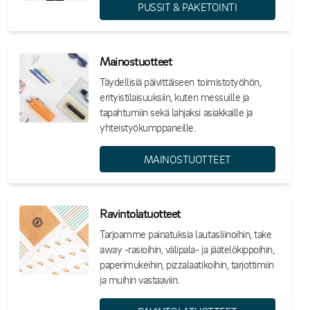
PUSSIT & PAKETOINTI
Mainostuotteet
Täydellisiä päivittäiseen toimistotyöhön,
erityistilaisuuksiin, kuten messuille ja
tapahtumiin sekä lahjaksi asiakkaille ja
yhteistyökumppaneille.
MAINOSTUOTTEET
Ravintolatuotteet
Tarjoamme painatuksia lautasliinoihin, take
away -rasioihin, välipala- ja jäätelökippoihin,
paperimukeihin, pizzalaatikoihin, tarjottimiin
ja muihin vastaaviin.