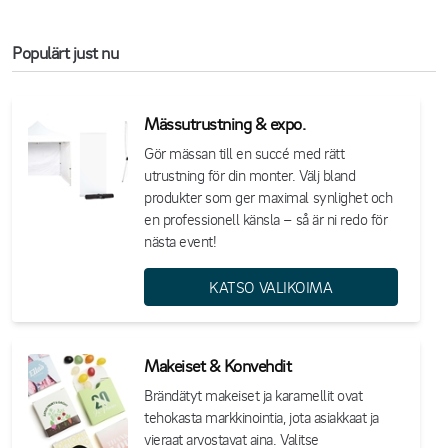
merkityksen.
Populärt just nu
Mässutrustning & expo.
Gör mässan till en succé med rätt
utrustning för din monter. Välj bland
produkter som ger maximal synlighet och
en professionell känsla – så är ni redo för
nästa event!
KATSO VALIKOIMA
Makeiset & Konvehdit
Brändätyt makeiset ja karamellit ovat
tehokasta markkinointia, jota asiakkaat ja
vieraat arvostavat aina. Valitse