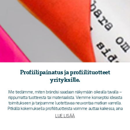
Profiilipainatus ja profiilituotteet
yrityksille.
Me tiedämme, miten brändisi saadaan näkymään oikealla tavalla –
riippumatta tuotteesta tai materiaalista. Viemme konseptisi ideasta
toimitukseen ja tarjoamme luotettavaa neuvontaa matkan varrella.
Pitkällä kokemuksella profiilituotteista voimme auttaa kaikessa, aina
painetuista pakkauksista ja logolla varustetuista muovipusseista
LUE LISÄÄ
kokonaisiin vaatekonsepteihin ja painettuihin servietteihin. Meiltä saat
kokonaisvaltaisen toimittajan, joka ymmärtää oikean näkyvyyden