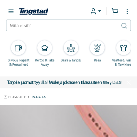
Siivous, Paperit
Keittiö & Take
Baari & Tarjoilu
Kesä
Vaatteet, Kengät
& Pesuaineet
Away
& Tarvikkeet
Tarjoile juomat tyylillä! Mukeja jokaiseen tilaisuuteen
Siirry tästä!
ETUSIVULLE
PAINATUS