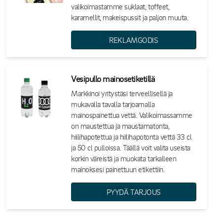
valikoimastamme suklaat, toffeet,
karamellit, makeispussit ja paljon muuta.
REKLAMGODIS
Vesipullo mainosetiketillä
Markkinoi yritystäsi terveellisellä ja
mukavalla tavalla tarjoamalla
mainospainettua vettä. Valikoimassamme
on maustettua ja maustamatonta,
hiilihapotettua ja hiilihapotonta vettä 33 cl
ja 50 cl pulloissa. Täällä voit valita useista
korkin väreistä ja muokata tarkalleen
mainoksesi painettuun etikettiin.
PYYDÄ TARJOUS