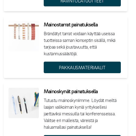
RAVINTOLATUOTTEET
Mainostarrat painatuksella
Brändätyt tarrat voidaan käyttää useissa
tuotteissa saman konseptin sisällä, mikä
tarjoaa sekä joustavuutta, että
kustannussäästöjä.
PAKKAUSMATERIAALIT
Mainoskynät painatuksella
Tutustu mainoskyniimme. Löydät meiltä
laajan valikoiman kyniä yrityksellesi
jaettaviksi messuilla tai konferensseissa.
Valitse eri malleista, väreistä ja
haluamallasi painatuksella!