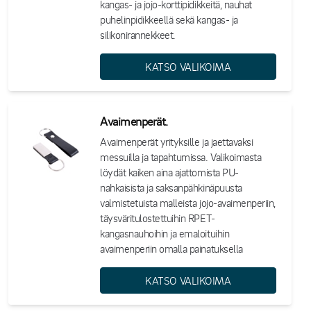
kangas- ja jojo-korttipidikkeitä, nauhat
puhelinpidikkeellä sekä kangas- ja
silikonirannekkeet.
KATSO VALIKOIMA
Avaimenperät.
Avaimenperät yrityksille ja jaettavaksi
messuilla ja tapahtumissa. Valikoimasta
löydät kaiken aina ajattomista PU-
nahkaisista ja saksanpähkinäpuusta
valmistetuista malleista jojo-avaimenperiin,
täysväritulostettuihin RPET-
kangasnauhoihin ja emaloituihin
avaimenperiin omalla painatuksella
KATSO VALIKOIMA