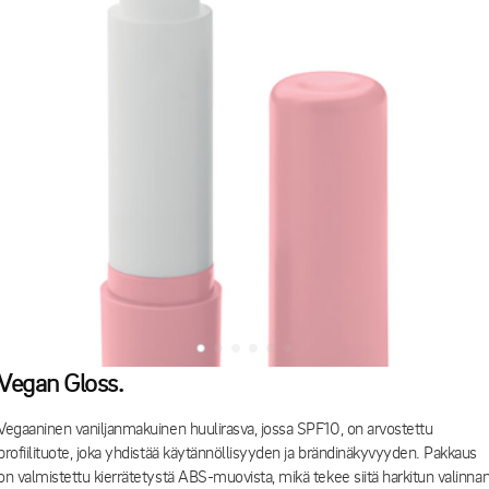
Vegan Gloss.
Vegaaninen vaniljanmakuinen huulirasva, jossa SPF10, on arvostettu
profiilituote, joka yhdistää käytännöllisyyden ja brändinäkyvyyden. Pakkaus
on valmistettu kierrätetystä ABS-muovista, mikä tekee siitä harkitun valinna