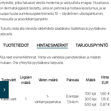
yrityksille, jotka haluavat viestiä modernia ja vastuullista imagoa. Huulirasva
on dermatologisesti testattu, siinä on pehmeä ja hoitava koostumus, ja se
suojaa huulia aurinkosuojakertoimella 10 – täydellinen ulkotapahtumiin,
messuille ja sesonkikampanjoihin.
-Tutustu lisää alla olevista välilehdistä saadaksesi lisätietoja ja pyytääksesi
tarjousta.
TUOTETIEDOT
HINTAESIMERKIT
TARJOUSPYYNTÖ
Alla näet esimerkkihinnat. Hinta voi vaihdella painotekniikan ja määrän
mukaan. Ota yhteyttä pyytääksesi tarjousta.
Logojen
Hinta
Tuotevärit
Värien määrä
Painoala
Määrä
määrä
EUR
100 kpl
1,60 €
1-
Enintään
Kaikki värit
1
300 kpl
1,15 €
väritampopainatus
1,1x4cm
500 kpl
0,87 €