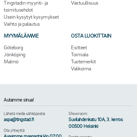
Tingstadin myynti- ja
Vastuullisuus
toimitusehdot
Usein kysytyt kysymykset
Vaihto ja palautus
MYYMÄLÄMME
OSTA LUOKITTAIN
Göteborg
Esitteet
Jönköping
Toimiala
Malmö
Tuotemerkit
Valikoima
Autamme sinua!
Lähetä meille sähköpostia
Showroom:
aspa@tingstad.fi
Suvilahdenkatu 10A, 3. kerros
00500 Helsinki
Ota yhteyttä
Avaamme maanantai klo 07:00.
Postitusosoite: