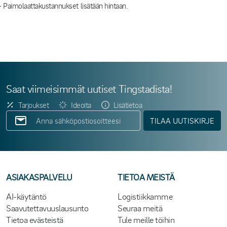
- Paimolaattakustannukset lisätään hintaan.
Saat viimeisimmät uutiset Tingstadista!
Tarjoukset
Ideoita
Lisätietoa
TILAA UUTISKIRJE
ASIAKASPALVELU
TIETOA MEISTÄ
AI-käytäntö
Logistiikkamme
Saavutettavuuslausunto
Seuraa meitä
Tietoa evästeistä
Tule meille töihin