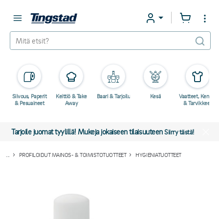
Siivous, Paperit
Keittiö & Take
Baari & Tarjoilu
Kesä
Vaatteet, Kengät
& Pesuaineet
Away
& Tarvikkeet
Tarjoile juomat tyylillä! Mukeja jokaiseen tilaisuuteen
Siirry tästä!
...
PROFILOIDUT MAINOS- & TOIMISTOTUOTTEET
HYGIENIATUOTTEET