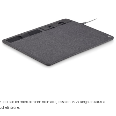
Hiirimatto Superpad
Superpad on monitoiminen hiirimatto, jossa on 15 W langaton laturi ja
puhelinteline.