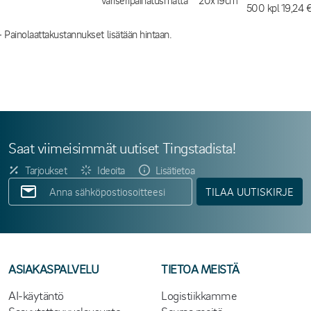
väriseripainatusmatta
20x19cm
500 kpl
19,24 
- Painolaattakustannukset lisätään hintaan.
Saat viimeisimmät uutiset Tingstadista!
Tarjoukset
Ideoita
Lisätietoa
TILAA UUTISKIRJE
ASIAKASPALVELU
TIETOA MEISTÄ
AI-käytäntö
Logistiikkamme