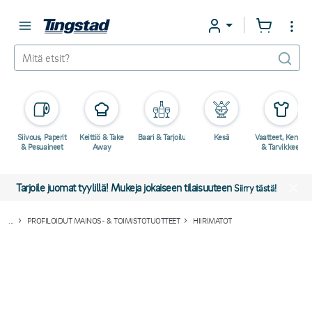
Siivous, Paperit
Keittiö & Take
Baari & Tarjoilu
Kesä
Vaatteet, Kengät
& Pesuaineet
Away
& Tarvikkeet
Tarjoile juomat tyylillä! Mukeja jokaiseen tilaisuuteen
Siirry tästä!
...
PROFILOIDUT MAINOS- & TOIMISTOTUOTTEET
HIIRIMATOT