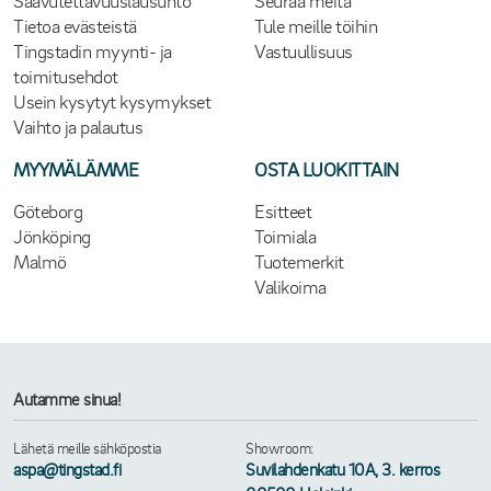
Saavutettavuuslausunto
Seuraa meitä
Tietoa evästeistä
Tule meille töihin
Tingstadin myynti- ja
Vastuullisuus
toimitusehdot
Usein kysytyt kysymykset
Vaihto ja palautus
MYYMÄLÄMME
OSTA LUOKITTAIN
Göteborg
Esitteet
Jönköping
Toimiala
Malmö
Tuotemerkit
Valikoima
Autamme sinua!
Lähetä meille sähköpostia
Showroom:
aspa@tingstad.fi
Suvilahdenkatu 10A, 3. kerros