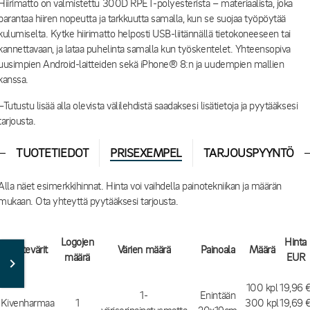
Hiirimatto on valmistettu 300D RPET-polyesterista – materiaalista, joka
parantaa hiiren nopeutta ja tarkkuutta samalla, kun se suojaa työpöytää
kulumiselta. Kytke hiirimatto helposti USB-liitännällä tietokoneeseen tai
kannettavaan, ja lataa puhelinta samalla kun työskentelet. Yhteensopiva
uusimpien Android-laitteiden sekä iPhone® 8:n ja uudempien mallien
kanssa.
–Tutustu lisää alla olevista välilehdistä saadaksesi lisätietoja ja pyytääksesi
tarjousta.
TUOTETIEDOT
PRISEXEMPEL
TARJOUSPYYNTÖ
Alla näet esimerkkihinnat. Hinta voi vaihdella painotekniikan ja määrän
mukaan. Ota yhteyttä pyytääksesi tarjousta.
Logojen
Hinta
Tuotevärit
Värien määrä
Painoala
Määrä
määrä
EUR
100 kpl
19,96 
1-
Enintään
Kivenharmaa
1
300 kpl
19,69 