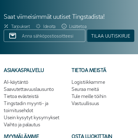
Saat viimeisimmät uutiset Tingstadista!
Tarjoukset
Ideoita
Lisätietoa
TILAA UUTISKIRJE
ASIAKASPALVELU
TIETOA MEISTÄ
AI-käytäntö
Logistiikkamme
Saavutettavuuslausunto
Seuraa meitä
Tietoa evästeistä
Tule meille töihin
Tingstadin myynti- ja
Vastuullisuus
toimitusehdot
Usein kysytyt kysymykset
Vaihto ja palautus
MYYMÄLÄMME
OSTA LUOKITTAIN