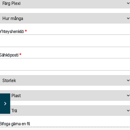
Yhteyshenkilö
*
Sähköposti
*
Bifoga gärna en fil