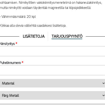
kohtaamisen. Nimikylttien vakiokiinnitysmenetelmä on hakaneulakiinnitys,
mutta nimikyltti voidaan täydentää magneetilla tai klipsipidikkeellä.
• Vähimmäismäärä: 20 kpl
Klikkaa alla olevia välilehtiä saadaksesi lisätietoja.
LISÄTIETOJA
TARJOUSPYYNTÖ
Nimi/yritys
*
Puhelinnumero
*