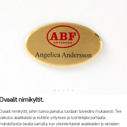
Ovaalit nimikyltit.
Ovaalit nimikyltit, joihin tuleva painatus luodaan toiveidesi mukaisesti. Tee
vaikutus asiakkaisiisi ja esittele yrityksesi ja työntekijäsi parhaalla
mahdollisella tavalla samalla, kun yksinkertaistat asiakkaiden ja vieraiden