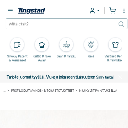
Siivous, Paperit
Keittiö & Take
Baari & Tarjoilu
Kesä
Vaatteet, Kengät
& Pesuaineet
Away
& Tarvikkeet
Tarjoile juomat tyylillä! Mukeja jokaiseen tilaisuuteen
Siirry tästä!
...
PROFILOIDUT MAINOS- & TOIMISTOTUOTTEET
NIMIKYLTIT PAINATUKSELLA