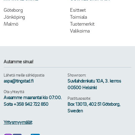
Göteborg
Esitteet
Jönköping
Toimiala
Malmö
Tuotemerkit
Valikoima
Autamme sinua!
Lähetä meille sähköpostia
Showroom:
aspa@tingstad.fi
Suvilahdenkatu 10A, 3. kerros
00500 Helsinki
Ota yhteyttä
Avaamme maanantai klo 07:00.
Postitusosoite:
Soita +358 942 722 850
Box 13013, 402 51 Göteborg,
Sweden
Yritysmyymälät