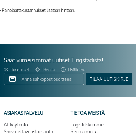
- Painolaattakustannukset lisätään hintaan.
Saat viimeisimmät uutiset Tingstadista!
Tarjoukset
Ideoita
Lisätietoa
TILAA UUTISKIRJE
ASIAKASPALVELU
TIETOA MEISTÄ
AI-käytäntö
Logistiikkamme
Saavutettavuuslausunto
Seuraa meitä