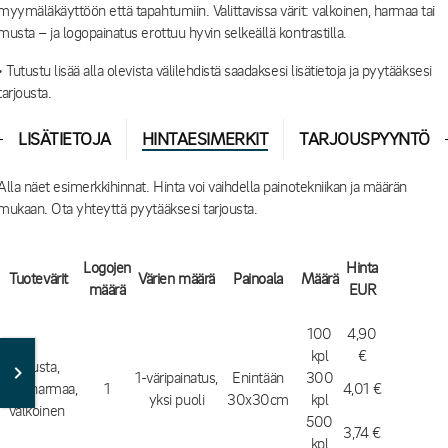
myymäläkäyttöön että tapahtumiin. Valittavissa värit: valkoinen, harmaa tai
musta – ja logopainatus erottuu hyvin selkeällä kontrastilla.
• Tutustu lisää alla olevista välilehdistä saadaksesi lisätietoja ja pyytääksesi
tarjousta.
LISÄTIETOJA
HINTAESIMERKIT
TARJOUSPYYNTÖ
Alla näet esimerkkihinnat. Hinta voi vaihdella painotekniikan ja määrän
mukaan. Ota yhteyttä pyytääksesi tarjousta.
Logojen
Hinta
Tuotevärit
Värien määrä
Painoala
Määrä
määrä
EUR
100
4,90
kpl
€
Musta,
1-väripainatus,
Enintään
300
kivenharmaa,
1
4,01 €
yksi puoli
30x30cm
kpl
valkoinen
500
3,74 €
kpl