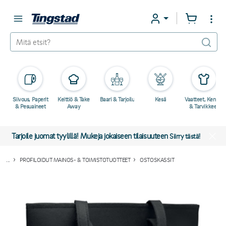
Siivous, Paperit
Keittiö & Take
Baari & Tarjoilu
Kesä
Vaatteet, Kengät
& Pesuaineet
Away
& Tarvikkeet
Tarjoile juomat tyylillä! Mukeja jokaiseen tilaisuuteen
Siirry tästä!
...
PROFILOIDUT MAINOS- & TOIMISTOTUOTTEET
OSTOSKASSIT