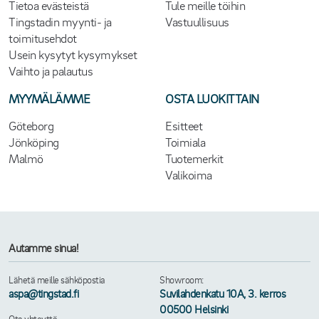
Tietoa evästeistä
Tule meille töihin
Tingstadin myynti- ja
Vastuullisuus
toimitusehdot
Usein kysytyt kysymykset
Vaihto ja palautus
MYYMÄLÄMME
OSTA LUOKITTAIN
Göteborg
Esitteet
Jönköping
Toimiala
Malmö
Tuotemerkit
Valikoima
Autamme sinua!
Lähetä meille sähköpostia
Showroom:
aspa@tingstad.fi
Suvilahdenkatu 10A, 3. kerros
00500 Helsinki
Ota yhteyttä