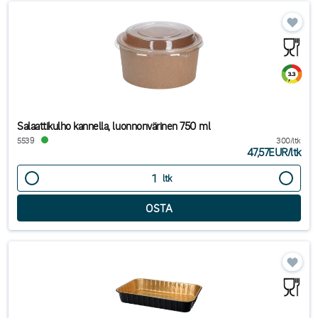
Salaattikulho kannella, luonnonvärinen 750 ml
5539
300/ltk
47,57EUR
/
ltk
ltk