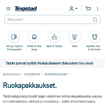
Siivous, Paperit
Keittiö & Take
Baari & Tarjoilu
Kesä
Vaatteet, Kengät
& Pesuaineet
Away
& Tarvikkeet
Tarjoile juomat tyylillä! Mukeja jokaiseen tilaisuuteen
Siirry tästä!
ETUSIVULLE
FOODSERVICE
RUOKAPAKKAUKSET
Ruokapakkaukset.
Tästä kategoriasta löydät laajan valikoiman elintarvikepakkauksia useissa
eri materiaaleissa, väreissä ja muodoissa – kaikki erinomaista laatua.