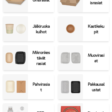
israsiat
Jälkiruoka
Kastikeku
kulhot
pit
Mikronkes
Muovirasi
tävät
at
rasiat
Pahvirasia
Pakkausal
t
ustat