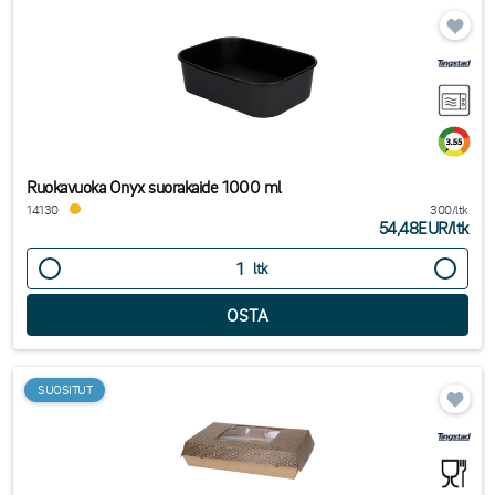
Ruokavuoka Onyx suorakaide 1000 ml
14130
300/ltk
54,48EUR
/
ltk
ltk
SUOSITUT