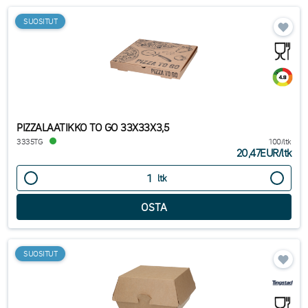
SUOSITUT
PIZZALAATIKKO TO GO 33X33X3,5
3335TG
100/ltk
20,47EUR
/
ltk
ltk
SUOSITUT