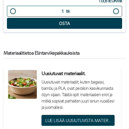
113,61EUR
/
ltk
ltk
Materiaalitietoa Elintarvikepakkauksista
Uusiutuvat materiaalit.
Uusiutuvat materiaalit, kuten bagassi,
bambu ja PLA, ovat peräisin kasvikunnasta
öljyn sijaan. Täällä opit materiaalien erot ja
mitkä sopivat parhaiten juuri sinun ruoallesi
ja juomallesi.
LUE LISÄÄ UUSIUTUVISTA MATERIAALEISTA