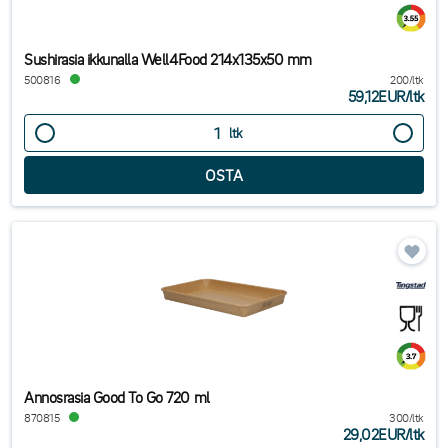
Sushirasia ikkunalla Well4Food 214x135x50 mm
500816
200/ltk
59,12EUR
/
ltk
ltk
Annosrasia Good To Go 720 ml
870815
300/ltk
29,02EUR
/
ltk