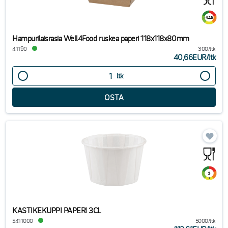
Hampurilaisrasia Well4Food ruskea paperi 118x118x80mm
41190
300/ltk
40,66EUR
/
ltk
ltk
KASTIKEKUPPI PAPERI 3CL
5411000
5000/ltk