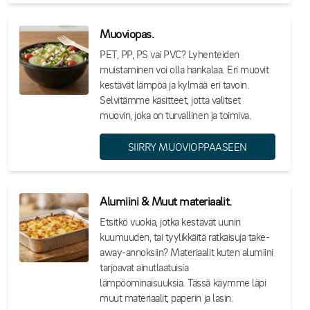
Muoviopas.
PET, PP, PS vai PVC? Lyhenteiden
muistaminen voi olla hankalaa. Eri muovit
kestävät lämpöä ja kylmää eri tavoin.
Selvitämme käsitteet, jotta valitset
muovin, joka on turvallinen ja toimiva.
SIIRRY MUOVIOPPAASEEN
Alumiini & Muut materiaalit.
Etsitkö vuokia, jotka kestävät uunin
kuumuuden, tai tyylikkäitä ratkaisuja take-
away-annoksiin? Materiaalit kuten alumiini
tarjoavat ainutlaatuisia
lämpöominaisuuksia. Tässä käymme läpi
muut materiaalit, paperin ja lasin.