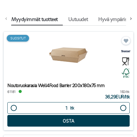
Myydyimmät tuotteet
Uutuudet
Hyvä ympäristöval
SUOSITUT
Noutoruokarasia Well4Food Barrier 200x180x75 mm
61181
150/ltk
36,29EUR
/
ltk
ltk