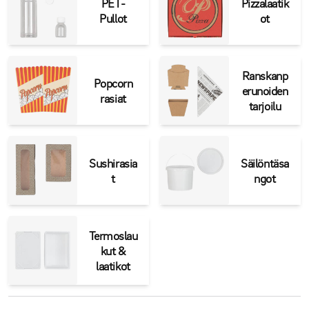
PET-
Pizzalaatik
Pullot
ot
Ranskanp
Popcorn
erunoiden
rasiat
tarjoilu
Sushirasia
Säilöntäsa
t
ngot
Termoslau
kut &
laatikot