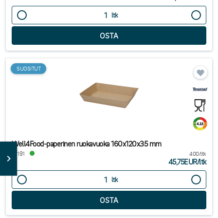
ltk
SUOSITUT
Well4Food-paperinen ruokavuoka 160x120x35 mm
41191
400/ltk
45,75EUR
/
ltk
ltk