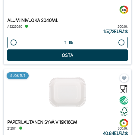
ALUMIINIVUOKA 2040ML
AS222040
200/ltk
157,72EUR
/
ltk
ltk
SUOSITUT
PAPERILAUTANEN SYVÄ V 19X16CM
212511
500/ltk
40,84EUR
/
ltk