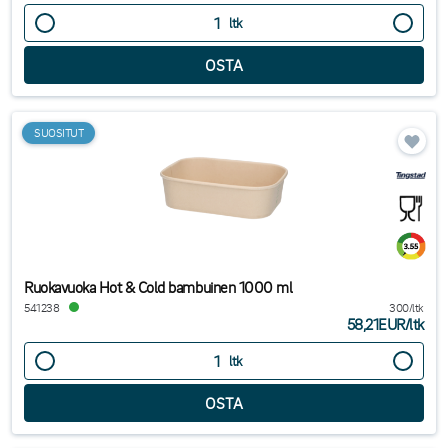
ltk
SUOSITUT
Ruokavuoka Hot & Cold bambuinen 1000 ml
541238
300/ltk
58,21EUR
/
ltk
ltk