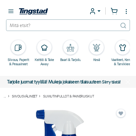
Siivous, Paperit
Keittiö & Take
Baari & Tarjoilu
Kesä
Vaatteet, Kengät
& Pesuaineet
Away
& Tarvikkeet
Tarjoile juomat tyylillä! Mukeja jokaiseen tilaisuuteen
Siirry tästä!
...
SIIVOUSVÄLINEET
SUMUTINPULLOT & PAINERUISKUT