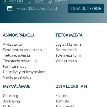
Tarjoukset
Ideoita
Lisätietoa
TILAA UUTISKIRJE
ASIAKASPALVELU
TIETOA MEISTÄ
AI-käytäntö
Logistiikkamme
Saavutettavuuslausunto
Seuraa meitä
Tietoa evästeistä
Tule meille töihin
Tingstadin myynti- ja
Vastuullisuus
toimitusehdot
Usein kysytyt kysymykset
Vaihto ja palautus
MYYMÄLÄMME
OSTA LUOKITTAIN
Göteborg
Esitteet
Jönköping
Toimiala
Malmö
Tuotemerkit