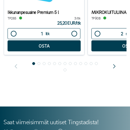
Ikkunanpesuaine Premium 5 l
MIKROKUITULIINA P
TP265
3/ltk
TP90B
25,20EUR
/
ltk
ltk
si
Saat viimeisimmät uutiset Tingstadista!