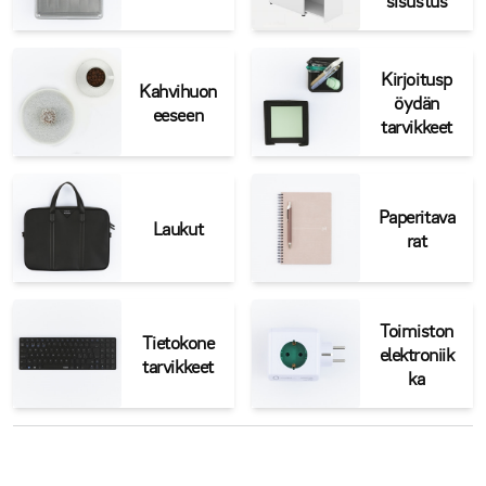
Kirjoitusp
Kahvihuon
öydän
eeseen
tarvikkeet
Paperitava
Laukut
rat
Toimiston
Tietokone
elektroniik
tarvikkeet
ka