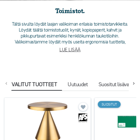
Toimistot.
Tältä sivulta löydät laajan valikoiman erilaisia toimistotarvikkeita.
Löydät täältä toimistotuolit, kynät, kopiopaperit, kahvit ja
pikkupurtavat esimerkiksi henkilökunnan taukotiloihin.
Valikoimastamme löydät myös useita ergonomisia tuotteita,
älykkäitä säilytysratkaisuja sekä elektroniikkalaitteita. Meiltä löydät
LUE LISÄÄ
kaiken tarvitsemasi toimistoosi ja työpaikallesi! Tervetuloa ostoksille
ja hankkimaan kaikki tarvitsemasi toimistotarvikkeet meiltä!
VALITUT TUOTTEET
Uutuudet
Suositut lisävaruste
SUOSITUT