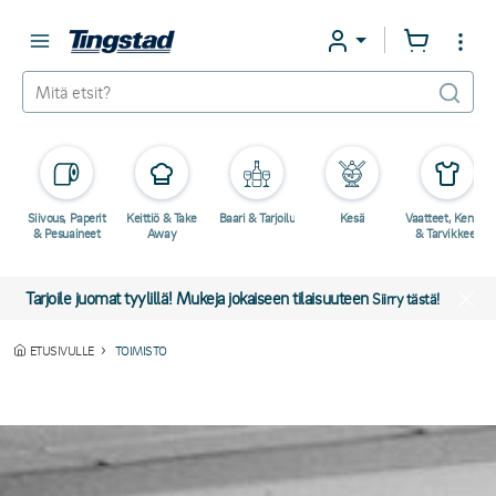
Siivous, Paperit
Keittiö & Take
Baari & Tarjoilu
Kesä
Vaatteet, Kengät
& Pesuaineet
Away
& Tarvikkeet
Tarjoile juomat tyylillä! Mukeja jokaiseen tilaisuuteen
Siirry tästä!
ETUSIVULLE
TOIMISTO