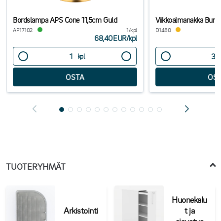
Bordslampa APS Cone 11,5cm Guld
Viikkoalmanakka Bur
AP17102
1/kpl
D1480
68,40EUR
/
kpl
kpl
TUOTERYHMÄT
Huonekalu
Arkistointi
t ja
sisustus