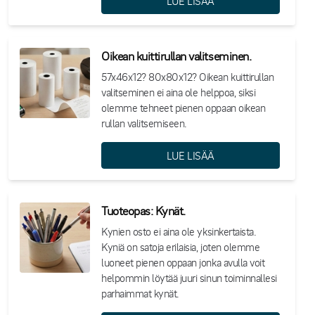
LUE LISÄÄ
Oikean kuittirullan valitseminen.
57x46x12? 80x80x12? Oikean kuittirullan
valitseminen ei aina ole helppoa, siksi
olemme tehneet pienen oppaan oikean
rullan valitsemiseen.
LUE LISÄÄ
Tuoteopas: Kynät.
Kynien osto ei aina ole yksinkertaista.
Kyniä on satoja erilaisia, joten olemme
luoneet pienen oppaan jonka avulla voit
helpommin löytää juuri sinun toiminnallesi
parhaimmat kynät.