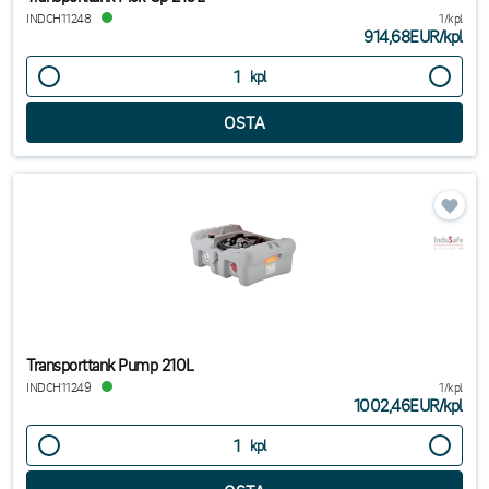
INDCH11248
1/kpl
914,68EUR
/
kpl
kpl
Transporttank Pump 210L
INDCH11249
1/kpl
1002,46EUR
/
kpl
kpl