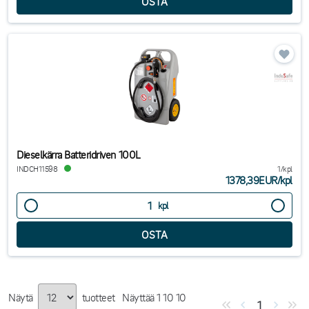
Dieselkärra Batteridriven 100L
INDCH11598
1/kpl
1378,39EUR
/
kpl
kpl
Näytä
tuotteet
Näyttää
1
10
10
1