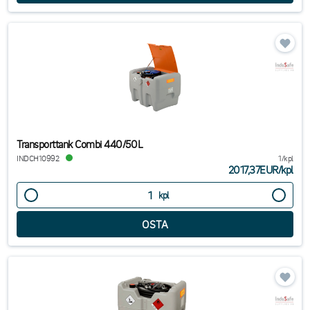
Transporttank Combi 440/50L
INDCH10992
1/kpl
2017,37EUR
/
kpl
kpl