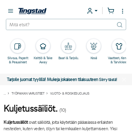
Siivous, Paperit
Keittiö & Take
Baari & Tarjoilu
Kesä
Vaatteet, Kengät
& Pesuaineet
Away
& Tarvikkeet
Tarjoile juomat tyylillä! Mukeja jokaiseen tilaisuuteen
Siirry tästä!
...
TYÖPAIKAN VARUSTEET
VUOTO- & ROISKESUOJAUS
Kuljetussäiliöt.
(10)
Kuljetussäiliöt
ovat säiliöitä, joita käytetään pääasiassa erilaisten
nesteiden, kuten veden, öljyn tai kemikaalien kuljettamiseen. Yksi