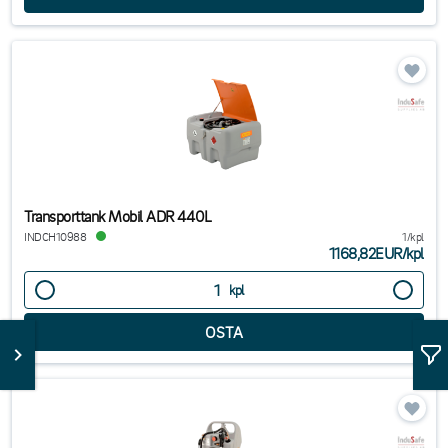
Transporttank Mobil ADR 440L
INDCH10988
1/kpl
1168,82EUR
/
kpl
kpl