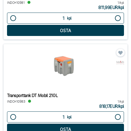
INDCH10981
1/kpl
811,99EUR
/
kpl
kpl
Transporttank DT Mobil 210L
INDCH10983
1/kpl
818,17EUR
/
kpl
kpl