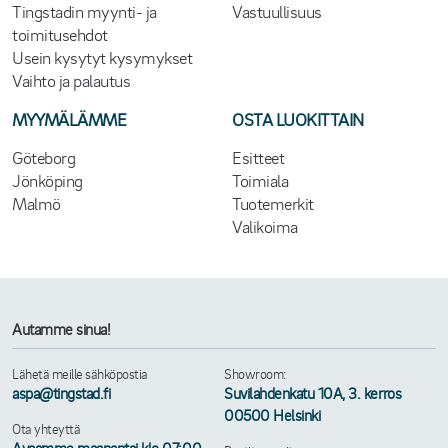
Tingstadin myynti- ja
Vastuullisuus
toimitusehdot
Usein kysytyt kysymykset
Vaihto ja palautus
MYYMÄLÄMME
OSTA LUOKITTAIN
Göteborg
Esitteet
Jönköping
Toimiala
Malmö
Tuotemerkit
Valikoima
Autamme sinua!
Lähetä meille sähköpostia
Showroom:
aspa@tingstad.fi
Suvilahdenkatu 10A, 3. kerros
00500 Helsinki
Ota yhteyttä