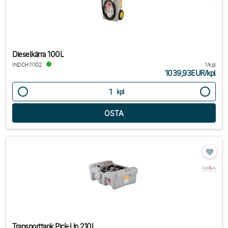
Dieselkärra 100L
INDCH11102
1/kpl
1039,93EUR
/
kpl
kpl
Transporttank Pick-Up 210L