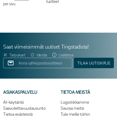
tuotteet
per sivu
Saat viimeisimmät uutiset Tingstadista!
Tarjoukset
Ideoita
Lisätietoa
TILAA UUTISKIRJE
ASIAKASPALVELU
TIETOA MEISTÄ
AI-käytäntö
Logistiikkamme
Saavutettavuuslausunto
Seuraa meitä
Tietoa evästeistä
Tule meille töihin