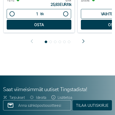
112112
12/ltk
220252
25,83EUR
/
ltk
VAIHTO
ltk
Saat viimeisimmät uutiset Tingstadista!
Tarjoukset
Ideoita
Lisätietoa
TILAA UUTISKIRJE