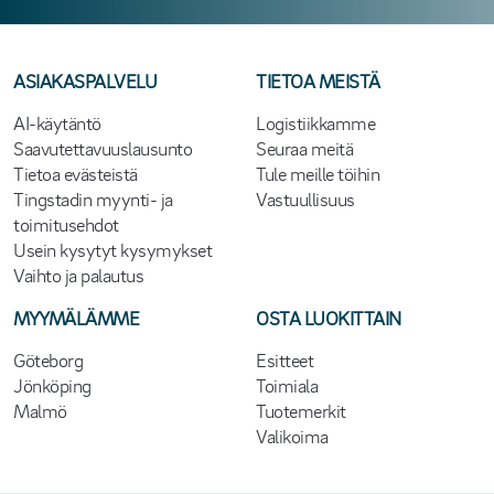
ASIAKASPALVELU
TIETOA MEISTÄ
AI-käytäntö
Logistiikkamme
Saavutettavuuslausunto
Seuraa meitä
Tietoa evästeistä
Tule meille töihin
Tingstadin myynti- ja
Vastuullisuus
toimitusehdot
Usein kysytyt kysymykset
Vaihto ja palautus
MYYMÄLÄMME
OSTA LUOKITTAIN
Göteborg
Esitteet
Jönköping
Toimiala
Malmö
Tuotemerkit
Valikoima