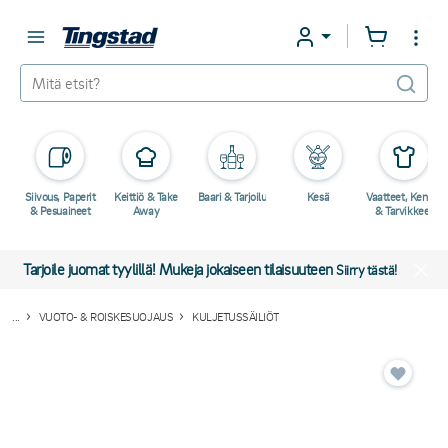
Siivous, Paperit
Keittiö & Take
Baari & Tarjoilu
Kesä
Vaatteet, Kengät
& Pesuaineet
Away
& Tarvikkeet
Tarjoile juomat tyylillä! Mukeja jokaiseen tilaisuuteen
Siirry tästä!
...
VUOTO- & ROISKESUOJAUS
KULJETUSSÄILIÖT