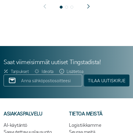
Saat viimeisimmät uutiset Tingstadista!
Tarjoukset
Ideoita
Lisätietoa
TILAA UUTISKIRJE
ASIAKASPALVELU
TIETOA MEISTÄ
AI-käytäntö
Logistiikkamme
Saavutettavuuslausunto
Seuraa meitä