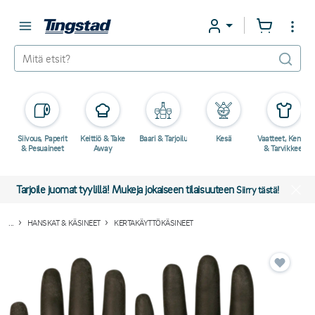
Siivous, Paperit
Keittiö & Take
Baari & Tarjoilu
Kesä
Vaatteet, Kengät
& Pesuaineet
Away
& Tarvikkeet
Tarjoile juomat tyylillä! Mukeja jokaiseen tilaisuuteen
Siirry tästä!
...
HANSKAT & KÄSINEET
KERTAKÄYTTÖKÄSINEET