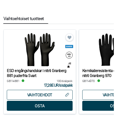
Vaihtoehtoiset tuotteet
ESD engångshandskar i nitril Granberg
Kemikalieresistenta e
881 puderfria Svart
nitril Granberg 970
GB114881
100/sisäpakk
GB114970
17,28EUR
/
sisäpakk
VAIHTOEHDOT
VAIHTO