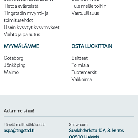
Tietoa evästeistä
Tule meille töihin
Tingstadin myynti- ja
Vastuullisuus
toimitusehdot
Usein kysytyt kysymykset
Vaihto ja palautus
MYYMÄLÄMME
OSTA LUOKITTAIN
Göteborg
Esitteet
Jönköping
Toimiala
Malmö
Tuotemerkit
Valikoima
Autamme sinua!
Lähetä meille sähköpostia
Showroom:
aspa@tingstad.fi
Suvilahdenkatu 10A, 3. kerros
00500 Helsinki