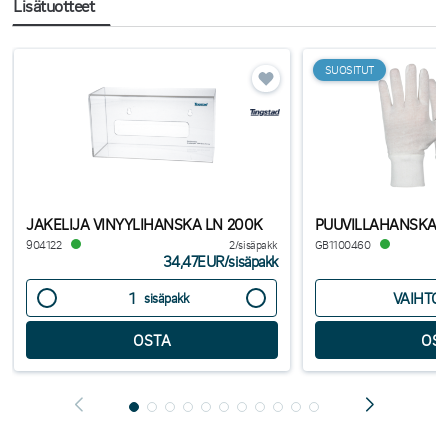
Lisätuotteet
SUOSITUT
JAKELIJA VINYYLIHANSKA LN 200K
PUUVILLAHANSKAT
904122
2/sisäpakk
GB1100460
34,47EUR
/
sisäpakk
VAIHTO
sisäpakk