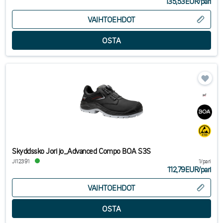
135,53EUR
/
pari
VAIHTOEHDOT
Skyddssko Jori jo_Advanced Compo BOA S3S
JI12391
1/pari
112,79EUR
/
pari
VAIHTOEHDOT