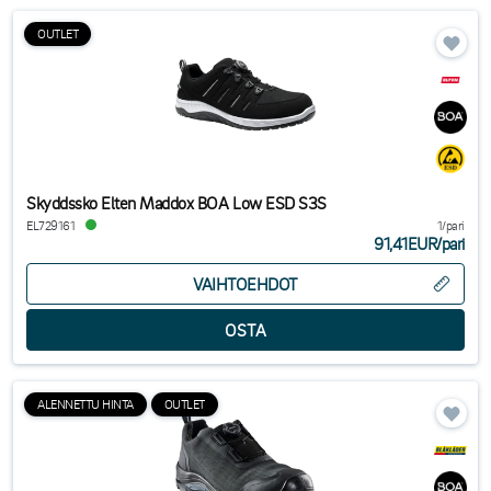
OUTLET
Skyddssko Elten Maddox BOA Low ESD S3S
EL729161
1/pari
91,41EUR
/
pari
VAIHTOEHDOT
ALENNETTU HINTA
OUTLET