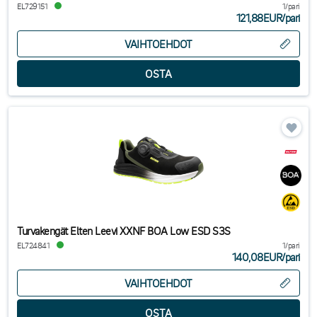
EL729151
1/pari
121,88EUR
/
pari
VAIHTOEHDOT
Turvakengät Elten Leevi XXNF BOA Low ESD S3S
EL724841
1/pari
140,08EUR
/
pari
VAIHTOEHDOT