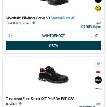
Skyddssko Blåkläder Gecko S3
Musta/Musta 40
BK24700000999940
1/pari
127,25EUR
/
pari
VAIHTOEHDOT
Turvakenkä Elten Senex XXT Pro BOA ESD S3S
EL729831
1/pari