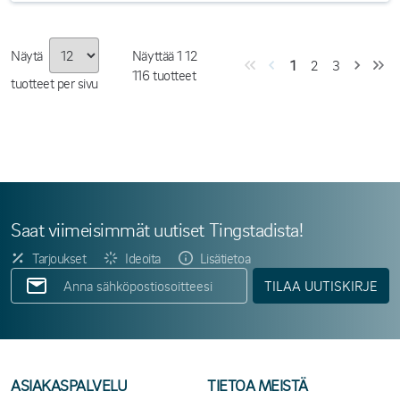
Näytä
Näyttää
1
12
1
2
3
116
tuotteet
tuotteet per sivu
Saat viimeisimmät uutiset Tingstadista!
Tarjoukset
Ideoita
Lisätietoa
TILAA UUTISKIRJE
ASIAKASPALVELU
TIETOA MEISTÄ