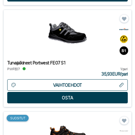
Turvajalkineet Portwest FE07 S1
PWFE07
1/pari
35,93EUR
/
pari
VAIHTOEHDOT
SUOSITUT