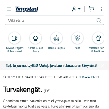
Siivous, Paperit
Keittiö & Take
Baari & Tarjoilu
Kesä
Vaatteet, Kengät
& Pesuaineet
Away
& Tarvikkeet
Tarjoile juomat tyylillä! Mukeja jokaiseen tilaisuuteen
Siirry tästä!
ETUSIVULLE
VAATTEET & VARUSTEET
TYÖJALKINEET
TURVAJALKINEET
Turvakengät.
(116)
On tärkeää, että turvakenkä on miellyttävä jalassa, sillä usein niitä
käytetään monta tuntia päivässä. Turvajalkineen pitää myös suojata