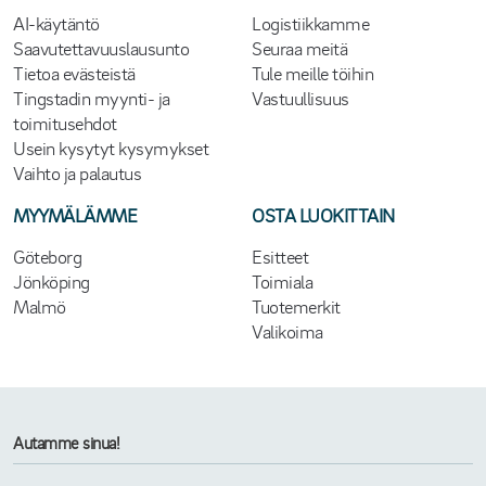
AI-käytäntö
Logistiikkamme
Saavutettavuuslausunto
Seuraa meitä
Tietoa evästeistä
Tule meille töihin
Tingstadin myynti- ja
Vastuullisuus
toimitusehdot
Usein kysytyt kysymykset
Vaihto ja palautus
MYYMÄLÄMME
OSTA LUOKITTAIN
Göteborg
Esitteet
Jönköping
Toimiala
Malmö
Tuotemerkit
Valikoima
Autamme sinua!