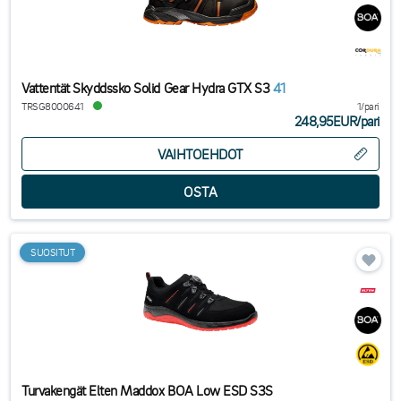
Vattentät Skyddssko Solid Gear Hydra GTX S3
41
TRSG8000641
1/pari
248,95EUR
/
pari
VAIHTOEHDOT
SUOSITUT
Turvakengät Elten Maddox BOA Low ESD S3S