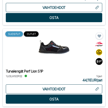
VAIHTOEHDOT
SUOSITUT
OUTLET
Turvakengät Perf Lion S1P
1LIOLWSDF02
1/pari
44,11EUR
/
pari
VAIHTOEHDOT