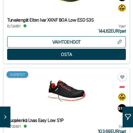
Turvakengät Elten Ivar XXNF BOA Low ESD S3S
EL724851
1/pari
144,62EUR
/
pari
VAIHTOEHDOT
SUOSITUT
Suojakenkä Livas Easy Low S1P
EL720831
1/pari
103,69EUR
/
pari