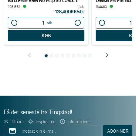
Barbrikette BBM Non-slip Sort Ø35cm
Dækserviet Premium 
1081562
1/stk.
134460
128,40DKK
/
stk.
stk.
s
Få det seneste fra Tingstad!
Tilbud
Inspiration
Information
ABONNER