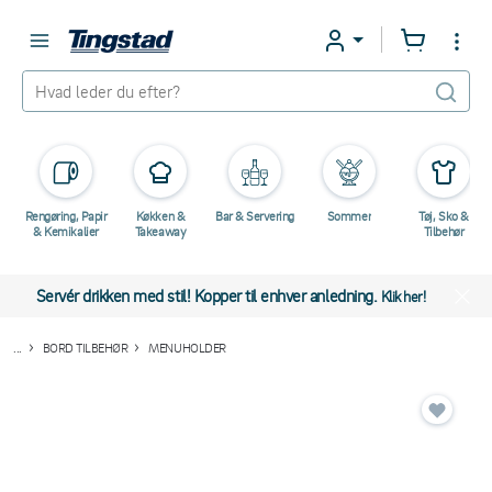
Rengøring, Papir
Køkken &
Bar & Servering
Sommer
Tøj, Sko &
& Kemikalier
Takeaway
Tilbehør
Servér drikken med stil! Kopper til enhver anledning.
Klik her!
...
BORD TILBEHØR
MENUHOLDER