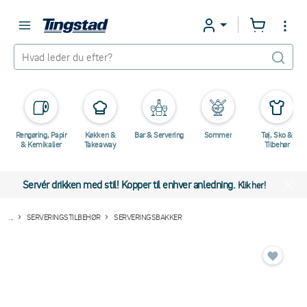
Rengøring, Papir
Køkken &
Bar & Servering
Sommer
Tøj, Sko &
& Kemikalier
Takeaway
Tilbehør
Servér drikken med stil! Kopper til enhver anledning.
Klik her!
...
SERVERINGSTILBEHØR
SERVERINGSBAKKER