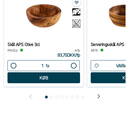
Skål APS Olive 3cl
Serveringsskål APS Ak
PA1024
4/fp
A975
93,75DKK
/
fp
VARIA
fp