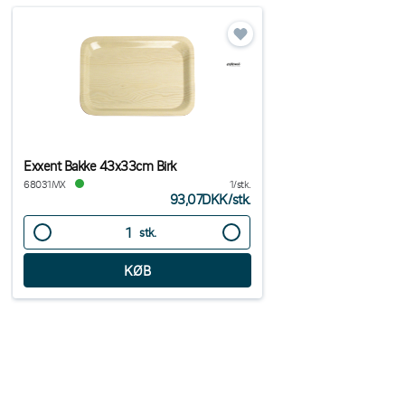
Exxent Bakke 43x33cm Birk
68031MX
1/stk.
93,07DKK
/
stk.
stk.