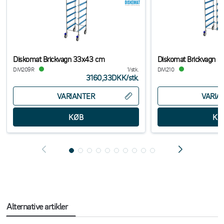
Diskomat Brickvagn 33x43 cm
Diskomat Brickvagn D
DM209R
1/stk.
DM210
3160,33DKK
/
stk.
VARIANTER
VARIA
Alternative artikler