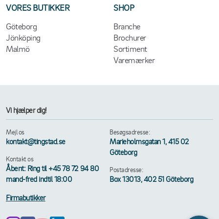
VORES BUTIKKER
SHOP
Göteborg
Branche
Jönköping
Brochurer
Malmö
Sortiment
Varemærker
Vi hjælper dig!
Mejl os
Besøgsadresse:
kontakt@tingstad.se
Marieholmsgatan 1, 415 02
Göteborg
Kontakt os
Åbent: Ring til +45 78 72 94 80
Postadresse:
mand-fred indtil 18:00
Box 13013, 402 51 Göteborg
Firmabutikker