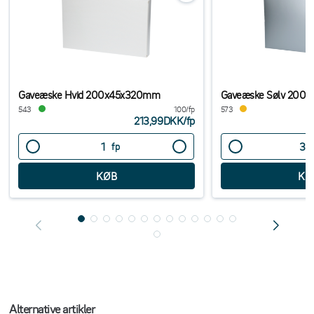
Gaveæske Hvid 200x45x320mm
Gaveæske Sølv 200
543
100/fp
573
213,99DKK
/
fp
fp
Alternative artikler