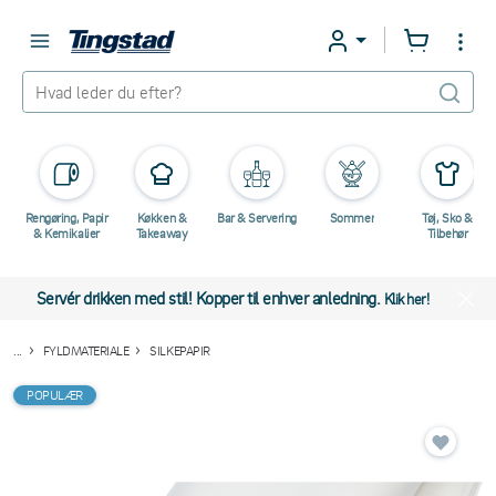
Rengøring, Papir
Køkken &
Bar & Servering
Sommer
Tøj, Sko &
& Kemikalier
Takeaway
Tilbehør
Servér drikken med stil! Kopper til enhver anledning.
Klik her!
...
FYLDMATERIALE
SILKEPAPIR
POPULÆR