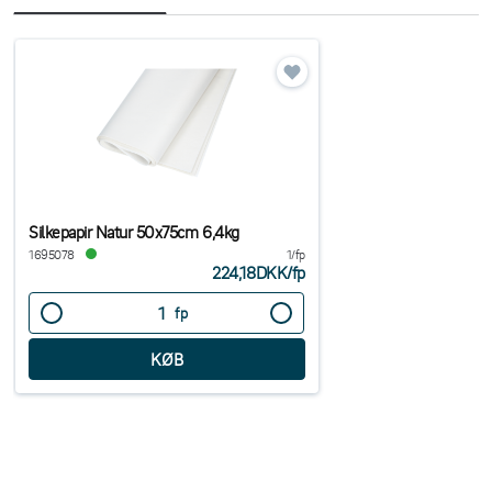
Silkepapir Natur 50x75cm 6,4kg
1695078
1/fp
224,18DKK
/
fp
fp