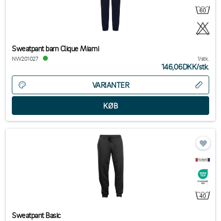
Sweatpant barn Clique Miami
NW201027
1/stk.
146,06DKK
/
stk.
VARIANTER
Sweatpant Basic