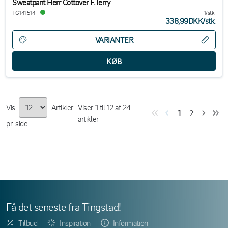
Sweatpant Herr Cottover F.Terry
TG141514
1/stk.
338,99DKK
/
stk.
VARIANTER
Vis
Artikler
Viser
1
til
12
af
24
1
2
artikler
pr. side
Få det seneste fra Tingstad!
Tilbud
Inspiration
Information