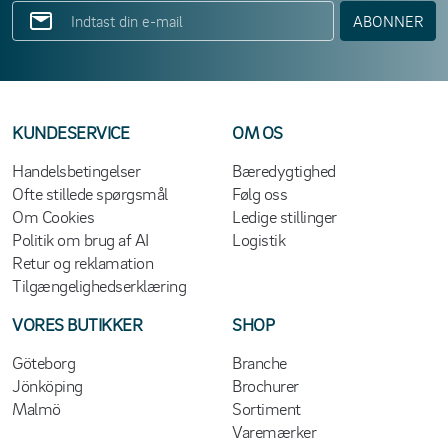
ABONNER
KUNDESERVICE
OM OS
Handelsbetingelser
Bæredygtighed
Ofte stillede spørgsmål
Følg oss
Om Cookies
Ledige stillinger
Politik om brug af AI
Logistik
Retur og reklamation
Tilgængelighedserklæring
VORES BUTIKKER
SHOP
Göteborg
Branche
Jönköping
Brochurer
Malmö
Sortiment
Varemærker