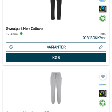
Sweatpant Herr Cottover
TG141014
1/stk.
203,13DKK
/
stk.
VARIANTER