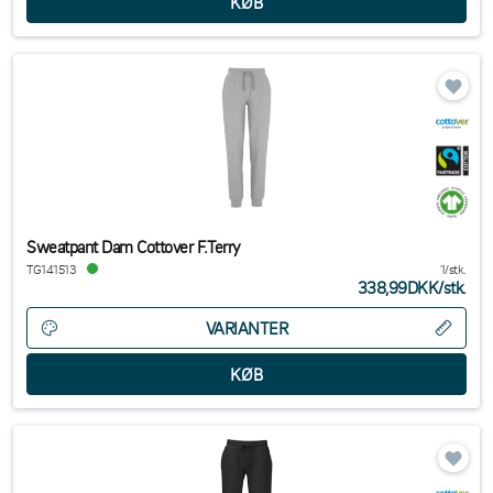
Sweatpant Dam Cottover F.Terry
TG141513
1/stk.
338,99DKK
/
stk.
VARIANTER