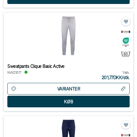
Sweatpants Clique Basic Active
NW21017
1/stk.
201,77DKK
/
stk.
VARIANTER