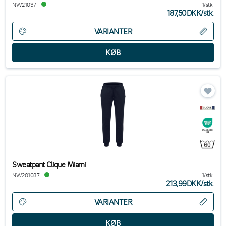
NW21037
1/stk.
187,50DKK
/
stk.
VARIANTER
Sweatpant Clique Miami
NW201037
1/stk.
213,99DKK
/
stk.
VARIANTER