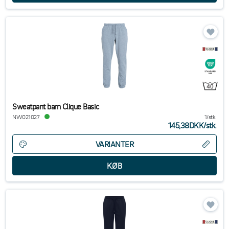
Sweatpant barn Clique Basic
NW021027
1/stk.
145,38DKK
/
stk.
VARIANTER