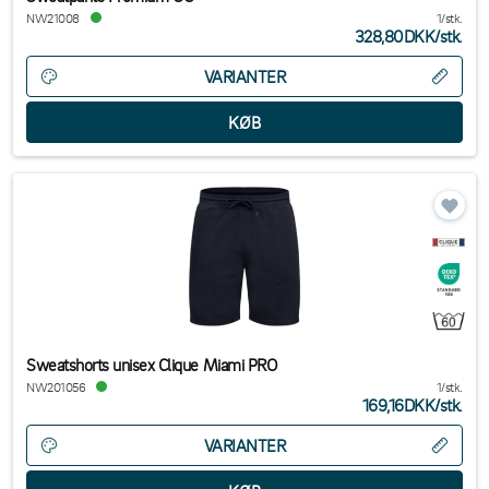
NW21008
1/stk.
328,80DKK
/
stk.
VARIANTER
Sweatshorts unisex Clique Miami PRO
NW201056
1/stk.
169,16DKK
/
stk.
VARIANTER