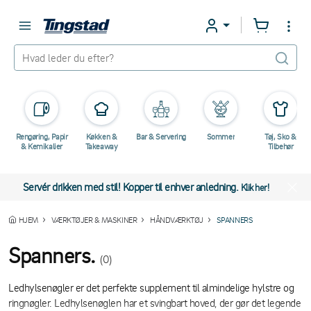
Rengøring, Papir
Køkken &
Bar & Servering
Sommer
Tøj, Sko &
& Kemikalier
Takeaway
Tilbehør
Servér drikken med stil! Kopper til enhver anledning.
Klik her!
HJEM
VÆRKTØJER & MASKINER
HÅNDVÆRKTØJ
SPANNERS
Spanners.
(0)
Ledhylsenøgler er det perfekte supplement til almindelige hylstre og
ringnøgler. Ledhylsenøglen har et svingbart hoved, der gør det legende