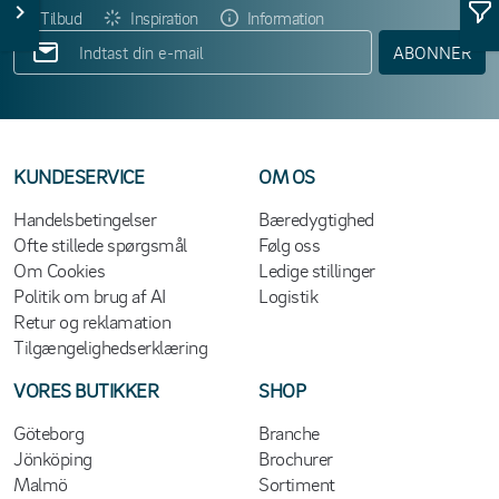
Tilbud
Inspiration
Information
ABONNER
KUNDESERVICE
OM OS
Handelsbetingelser
Bæredygtighed
Ofte stillede spørgsmål
Følg oss
Om Cookies
Ledige stillinger
Politik om brug af AI
Logistik
Retur og reklamation
Tilgængelighedserklæring
VORES BUTIKKER
SHOP
Göteborg
Branche
Jönköping
Brochurer
Malmö
Sortiment