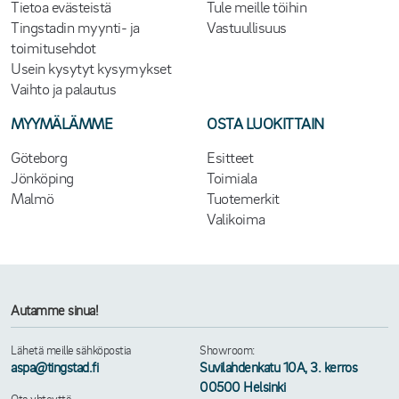
Tietoa evästeistä
Tule meille töihin
Tingstadin myynti- ja
Vastuullisuus
toimitusehdot
Usein kysytyt kysymykset
Vaihto ja palautus
MYYMÄLÄMME
OSTA LUOKITTAIN
Göteborg
Esitteet
Jönköping
Toimiala
Malmö
Tuotemerkit
Valikoima
Autamme sinua!
Lähetä meille sähköpostia
Showroom:
aspa@tingstad.fi
Suvilahdenkatu 10A, 3. kerros
00500 Helsinki
Ota yhteyttä