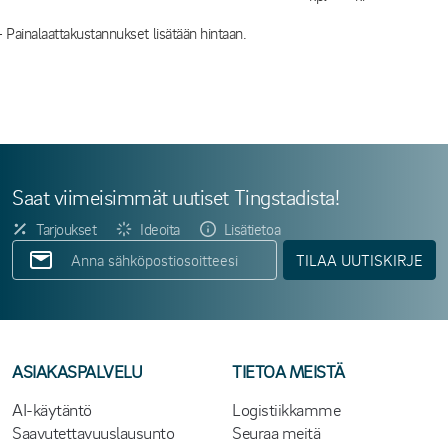
- Painalaattakustannukset lisätään hintaan.
Saat viimeisimmät uutiset Tingstadista!
Tarjoukset
Ideoita
Lisätietoa
TILAA UUTISKIRJE
ASIAKASPALVELU
TIETOA MEISTÄ
AI-käytäntö
Logistiikkamme
Saavutettavuuslausunto
Seuraa meitä