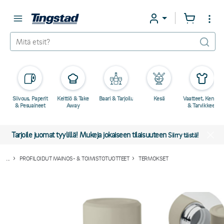
Siivous, Paperit
Keittiö & Take
Baari & Tarjoilu
Kesä
Vaatteet, Kengät
& Pesuaineet
Away
& Tarvikkeet
Tarjoile juomat tyylillä! Mukeja jokaiseen tilaisuuteen
Siirry tästä!
...
PROFILOIDUT MAINOS- & TOIMISTOTUOTTEET
TERMOKSET