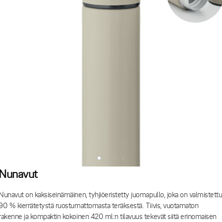
Nunavut
Nunavut on kaksiseinämäinen, tyhjiöeristetty juomapullo, joka on valmistett
90 % kierrätetystä ruostumattomasta teräksestä. Tiivis, vuotamaton
rakenne ja kompaktin kokoinen 420 ml:n tilavuus tekevät siitä erinomaisen