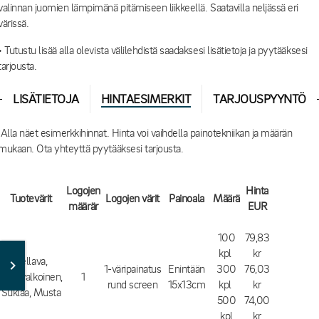
valinnan juomien lämpimänä pitämiseen liikkeellä. Saatavilla neljässä eri
värissä.
• Tutustu lisää alla olevista välilehdistä saadaksesi lisätietoja ja pyytääksesi
tarjousta.
LISÄTIETOJA
HINTAESIMERKIT
TARJOUSPYYNTÖ
Alla näet esimerkkihinnat. Hinta voi vaihdella painotekniikan ja määrän
mukaan. Ota yhteyttä pyytääksesi tarjousta.
Logojen
Hinta
Tuotevärit
Logojen värit
Painoala
Määrä
määrär
EUR
100
79,83
kpl
kr
Pellava,
1-väripainatus
Enintään
300
76,03
Luunvalkoinen,
1
rund screen
15x13cm
kpl
kr
Suklaa, Musta
500
74,00
kpl
kr