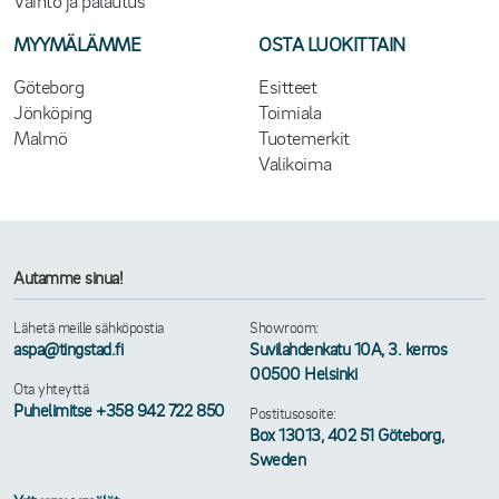
Vaihto ja palautus
MYYMÄLÄMME
OSTA LUOKITTAIN
Göteborg
Esitteet
Jönköping
Toimiala
Malmö
Tuotemerkit
Valikoima
Autamme sinua!
Lähetä meille sähköpostia
Showroom:
aspa@tingstad.fi
Suvilahdenkatu 10A, 3. kerros
00500 Helsinki
Ota yhteyttä
Puhelimitse +358 942 722 850
Postitusosoite:
Box 13013, 402 51 Göteborg,
Sweden