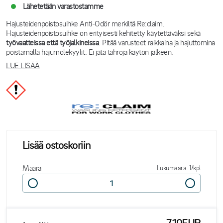
Lähetetään varastostamme
Hajusteidenpoistosuihke Anti-Odör merkiltä Re:claim.
Hajusteidenpoistosuihke on erityisesti kehitetty käytettäväksi sekä
työvaatteissa että työjalkineissa
. Pitää varusteet raikkaina ja hajuttomina
poistamalla hajumolekyylit. Ei jätä tahroja käytön jälkeen.
LUE LISÄÄ
Lisää ostoskoriin
Määrä
Lukumäärä: 1/kpl