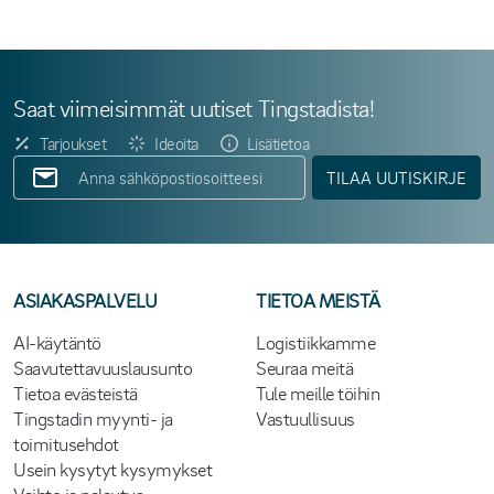
Saat viimeisimmät uutiset Tingstadista!
Tarjoukset
Ideoita
Lisätietoa
TILAA UUTISKIRJE
ASIAKASPALVELU
TIETOA MEISTÄ
AI-käytäntö
Logistiikkamme
Saavutettavuuslausunto
Seuraa meitä
Tietoa evästeistä
Tule meille töihin
Tingstadin myynti- ja
Vastuullisuus
toimitusehdot
Usein kysytyt kysymykset