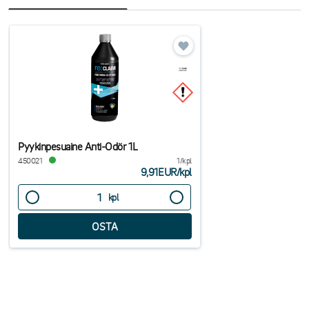
Pyykinpesuaine Anti-Odör 1L
450021
1/kpl
9,91EUR
/
kpl
kpl