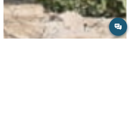
PLASTIC BANK
Produkter med positiv inverkan
Genom att välja våra tvålar och rengöringssprayer märkta med Plastic
Banks logotyp får du produkter med positiv inverkan. För varje köpt