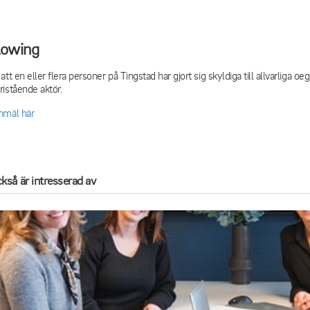
lowing
tt en eller flera personer på Tingstad har gjort sig skyldiga till allvarliga oe
istående aktör.
nmäl här
kså är intresserad av