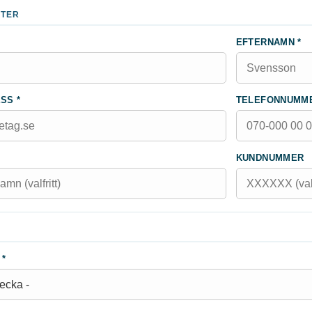
FTER
EFTERNAMN *
SS *
TELEFONNUMME
KUNDNUMMER
 *