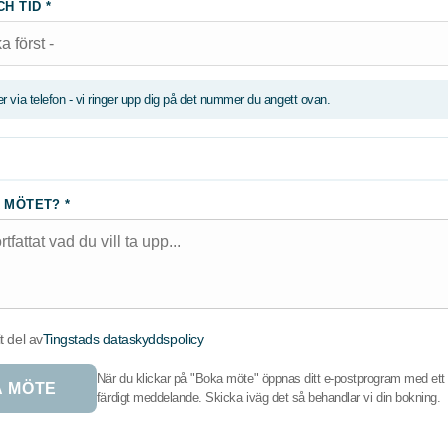
H TID *
 via telefon - vi ringer upp dig på det nummer du angett ovan.
 MÖTET? *
t del av
Tingstads dataskyddspolicy
När du klickar på "Boka möte" öppnas ditt e-postprogram med ett
 MÖTE
färdigt meddelande. Skicka iväg det så behandlar vi din bokning.