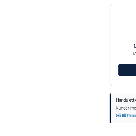
M
Har du ett
Kunder med 
Gå till fel