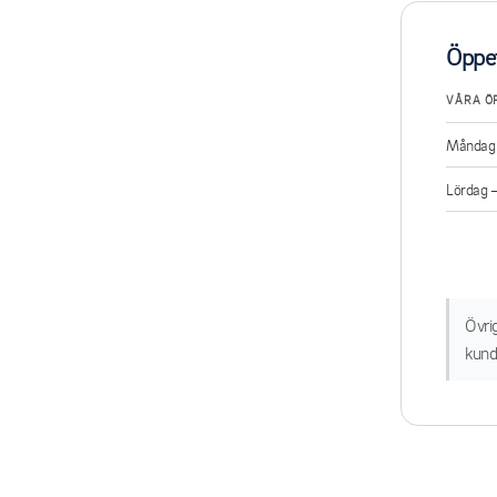
Öppet
VÅRA Ö
Måndag 
Lördag 
Övri
kund