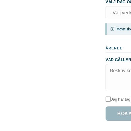
VÄLJ DAG OC
ⓘ Mötet sker
ÄRENDE
VAD GÄLLER
Jag har tagi
BOKA