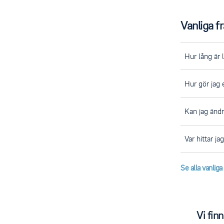
Vanliga f
Hur lång är 
För varor vi 
Hur gör jag 
lager kan lev
så fort din o
Kontakta oss 
Kan jag ändr
enklast via 
Ring oss omed
Var hittar j
avbokning. De
Fakturor och 
Se alla vanlig
oss så ordnar 
Vi finn