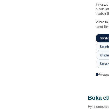
Tingstad 
huvudkont
starten 1
Vi har sä
samt förs
Götebo
Stockh
Kristia
Stavan
Företags
Boka et
Fyll i formulär