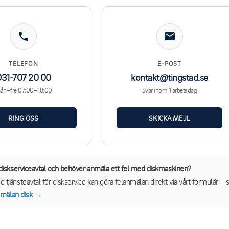
TELEFON
E-POST
031-707 20 00
kontakt@tingstad.se
ån–fre 07:00–18:00
Svar inom 1 arbetsdag
RING OSS
SKICKA MEJL
 diskserviceavtal och behöver anmäla ett fel med diskmaskinen?
tjänsteavtal för diskservice kan göra felanmälan direkt via vårt formulär – s
anmälan disk →