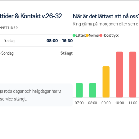
tider & Kontakt v.26-32
När är det lättast att nå oss
Ring gärna på morgonen eller sen ef
PPETTIDER
Lättast
Normal
Högst tryck
– Fredag
08:00 – 16:30
– Söndag
Stängt
ga röda dagar och helgdagar har vi
service stängt.