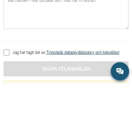
Jag har tagit del av
Tingstads dataskyddspolicy och köpvillkor
SKAPA FELANMÄLAN
VIKTIGT:
När du trycker på knappen öppnas ett färdigt mail i ditt e-
postprogram.
Du måste trycka på
"Skicka"
i mailet för att anmälan ska nå oss.