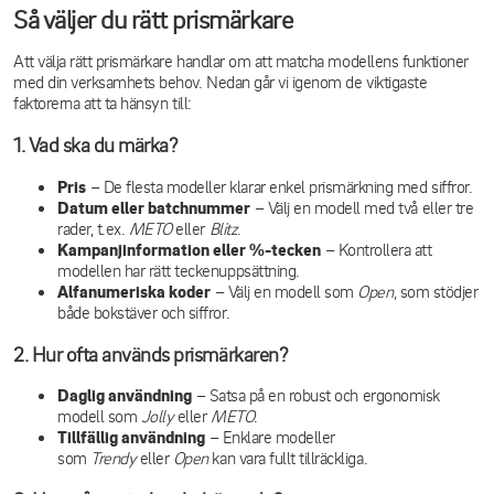
Så väljer du rätt prismärkare
Att välja rätt prismärkare handlar om att matcha modellens funktioner
med din verksamhets behov. Nedan går vi igenom de viktigaste
faktorerna att ta hänsyn till:
1. Vad ska du märka?
Pris
– De flesta modeller klarar enkel prismärkning med siffror.
Datum eller batchnummer
– Välj en modell med två eller tre
rader, t.ex.
METO
eller
Blitz
.
Kampanjinformation eller %-tecken
– Kontrollera att
modellen har rätt teckenuppsättning.
Alfanumeriska koder
– Välj en modell som
Open
, som stödjer
både bokstäver och siffror.
2. Hur ofta används prismärkaren?
Daglig användning
– Satsa på en robust och ergonomisk
modell som
Jolly
eller
METO
.
Tillfällig användning
– Enklare modeller
som
Trendy
eller
Open
kan vara fullt tillräckliga.