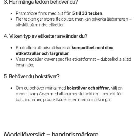
3. Hur många tecken behöver du?
Prismärkare finns med allt från
5 till 33 tecken
.
Fler tecken ger större flexibilitet, men kan påverka läsbarheten –
särskilt på mindre etiketter.
4. Vilken typ av etiketter använder du?
Kontrollera att prismärkaren är
kompatibel med dina
etikettrullar och färgrullar
.
Vissa modeller kräver specifika etikettformat – dubbelkolla alltid
innan köp.
5.
Behöver du bokstäver?
Om du behöver märka med
bokstäver och siffror
, välj en
modell som
Open
med alfanumerisk funktion – perfekt för
batchnummer, produktkoder eller interna märkningar.
Modellöversikt – handprismärkare