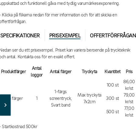
uppskattad och funktionell gåva med tydlig varumärkesexponering.
- Klicka på flikarna nedan för mer information och för att skicka en
offertförfrågan.
SPECIFIKATIONER
PRISEXEMPEL
OFFERTFÖRFRÅGAN
Nedan ser du ett prisexempel. Priset kan variera beroende på tryckteknik
och antal. Kontakta oss för en exakt offert.
Antal
Produktfärger
Antal färger
Tryckyta
Kvantitet
Pris
loggor
86,00
100 st
kr/st
1-färgs
Max tryckyta
79,00
Alla färger
1
screentryck,
300 st
7x2cm
kr/st
Svart band
77,00
500 st
kr/st
- Startkostnad 500kr