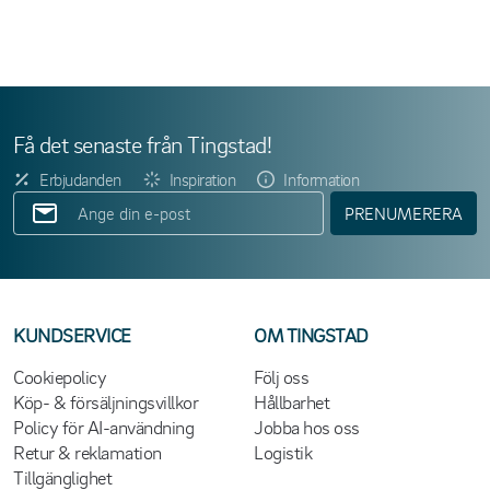
Få det senaste från Tingstad!
Erbjudanden
Inspiration
Information
PRENUMERERA
KUNDSERVICE
OM TINGSTAD
Cookiepolicy
Följ oss
Köp- & försäljningsvillkor
Hållbarhet
Policy för AI-användning
Jobba hos oss
Retur & reklamation
Logistik
Tillgänglighet