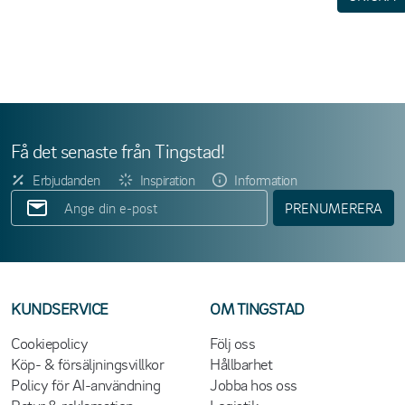
Få det senaste från Tingstad!
Erbjudanden
Inspiration
Information
PRENUMERERA
KUNDSERVICE
OM TINGSTAD
Cookiepolicy
Följ oss
Köp- & försäljningsvillkor
Hållbarhet
Policy för AI-användning
Jobba hos oss