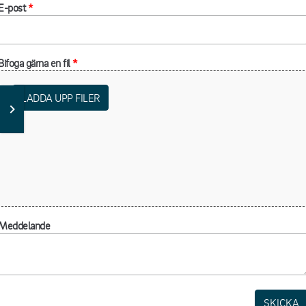
E-post
*
Bifoga gärna en fil
*
LADDA UPP FILER
Meddelande
SKICKA