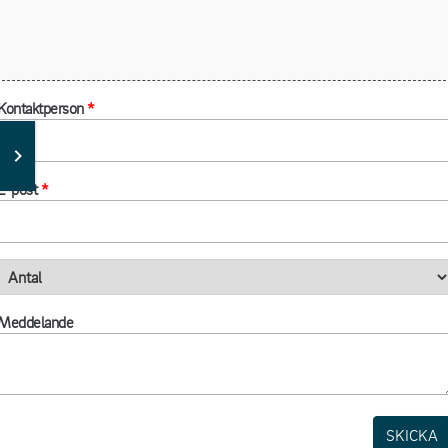
Kontaktperson
*
E-post
*
Meddelande
SKICKA