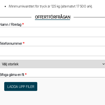
Minimumkvantitet för tryck är 125 kg (alternativt 17 500 ark).
OFFERTFÖRFRÅGAN
Namn / Företag
*
Telefonnummer
*
Bifoga gärna en fil
*
LADDA UPP FILER