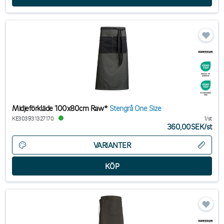
Midjeförkläde 100x80cm Raw*
Stengrå One Size
KE303931327170
1/st
360,00SEK
/
st
VARIANTER