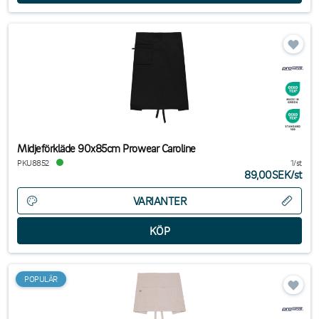
Midjeförkläde 90x85cm Prowear Caroline
PKU8852
1/st
89,00SEK
/
st
VARIANTER
POPULÄR