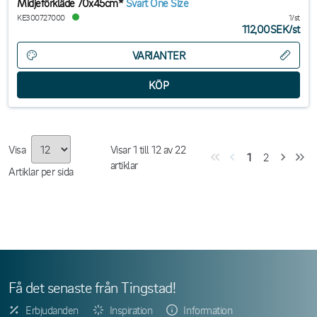
Midjeförkläde 70x45cm*
Svart One Size
KE300727000
1/st
112,00SEK
/
st
VARIANTER
Visa
Visar
1
till
12
av
22
1
2
artiklar
Artiklar per sida
Få det senaste från Tingstad!
Erbjudanden
Inspiration
Information