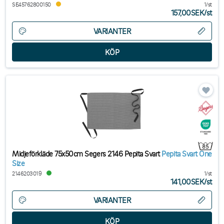
SE45762800150
1/st
157,00SEK
/
st
VARIANTER
Midjeförkläde 75x50cm Segers 2146 Pepita Svart
Pepita Svart One
Size
2146203019
1/st
141,00SEK
/
st
VARIANTER