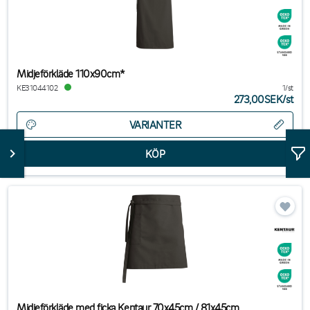
Midjeförkläde 110x90cm*
KE31044102
1/st
273,00SEK
/
st
VARIANTER
Midjeförkläde med ficka Kentaur 70x45cm / 81x45cm