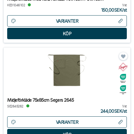
KE31046102
1/st
150,00SEK
/
st
VARIANTER
Midjeförkläde 75x85cm Segers 2645
SE2645262
1/st
244,00SEK
/
st
VARIANTER