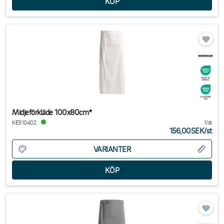
Midjeförkläde 100x80cm*
KE310402
1/st
156,00SEK
/
st
VARIANTER