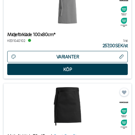
Midjeförkläde 100x80cm*
KE31040102
1/st
257,00SEK
/
st
VARIANTER