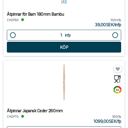
Ätpinnar för Barn 180mm Bambu
CHOP50
100/infp
39,00SEK
/
infp
infp
Ätpinnar Japansk Ceder 260mm
CHOP70
500/fp
1099,00SEK
/
fp