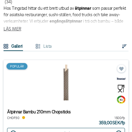
(34)
Hos Tingstad hittar du ett brett utbud av
ätpinnar
som passar perfekt
för asiatiska restauranger, sushi-ställen, food trucks och take away-
verksamheter. Vi erbjuder
engångsätpinnar
i trä och bambu – både
individuellt förpackade och i bulk.
LÄS MER
Våra ätpinnar är hygieniska, praktiska och finns i flera utföranden för att
Galleri
Lista
passa olika behov. Sortimentet innehåller både klassiska modeller och
miljövänliga alternativ.
Handla
ätpinnar online
hos Tingstad – alltid med snabb leverans, bra
POPULÄR
priser och ett stort sortiment för professionella användare.
Ätpinnar Bambu 210mm Chopsticks
CHOP30
1500/fp
359,00SEK
/
fp