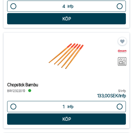
infp
Chopstick Bambu
BRI12322019
5/infp
133,00SEK
/
infp
infp