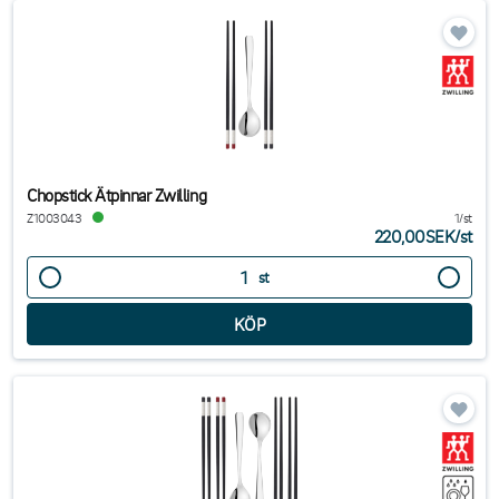
Chopstick Ätpinnar Zwilling
Z1003043
1/st
220,00SEK
/
st
st