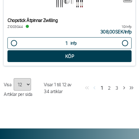
Chopstick Ätpinnar Zwilling
Z1003044
10/infp
308,00SEK
/
infp
infp
Visa
Visar
1
till
12
av
1
2
3
34
artiklar
Artiklar per sida