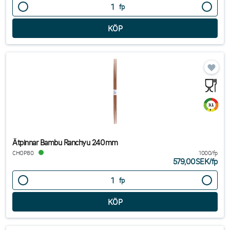
fp
Ätpinnar Bambu Ranchyu 240mm
CHOP80
1000/fp
579,00SEK
/
fp
fp