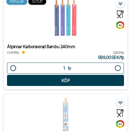
POPULÄR
OUTLET
Ätpinnar Karboniserad Bambu 240mm
CHOP60
2000/fp
599,00SEK
/
fp
fp