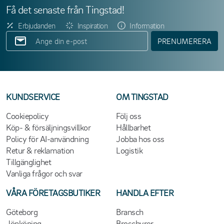
Få det senaste från Tingstad!
Erbjudanden
Inspiration
Information
PRENUMERERA
KUNDSERVICE
OM TINGSTAD
Cookiepolicy
Följ oss
Köp- & försäljningsvillkor
Hållbarhet
Policy för AI-användning
Jobba hos oss
Retur & reklamation
Logistik
Tillgänglighet
Vanliga frågor och svar
VÅRA FÖRETAGSBUTIKER
HANDLA EFTER
Göteborg
Bransch
Jönköping
Broschyrer