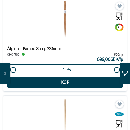
Ätpinnar Bambu Sharp 235mm
CHOP90
500/fp
699,00SEK
/
fp
fp