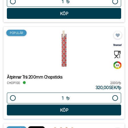
fp
POPULÄR
Ätpinnar Trä 200mm Chopsticks
CHOP100
2000/fp
320,00SEK
/
fp
fp