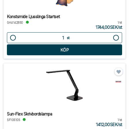
Konstsmide Ljusslinga Startset
GK4142850
1/st
1744,00SEK
/
st
st
Sun-Flex Skrivbordslampa
SF105105
1/st
1412,00SEK
/
st