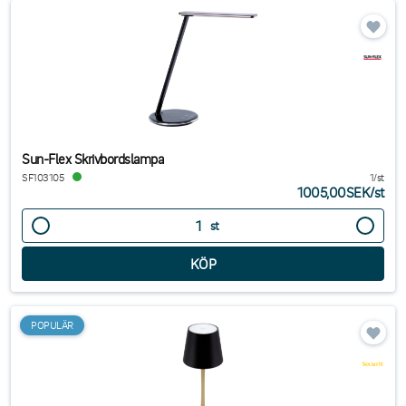
Sun-Flex Skrivbordslampa
SF103105
1/st
1005,00SEK
/
st
st
POPULÄR