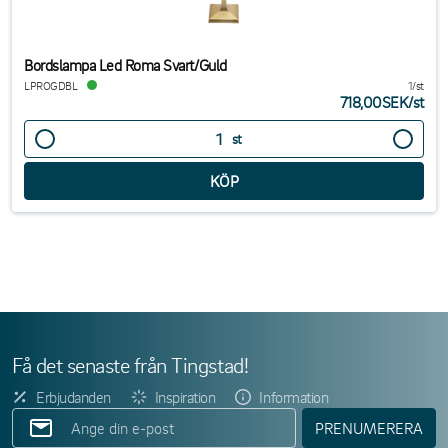
Bordslampa Led Roma Svart/Guld
LPROGDBL
1/st
718,00SEK
/
st
st
Få det senaste från Tingstad!
Erbjudanden
Inspiration
Information
PRENUMERERA