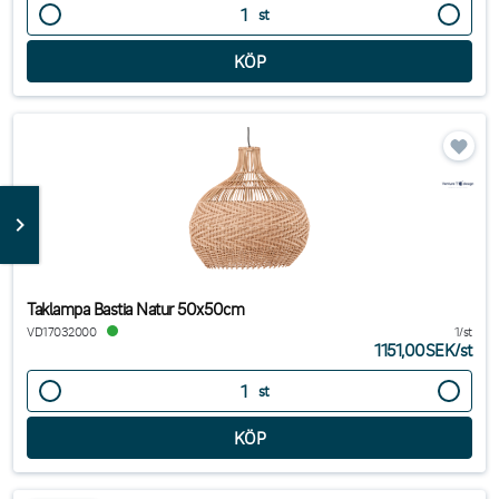
st
Taklampa Bastia Natur 50x50cm
VD17032000
1/st
1151,00SEK
/
st
st