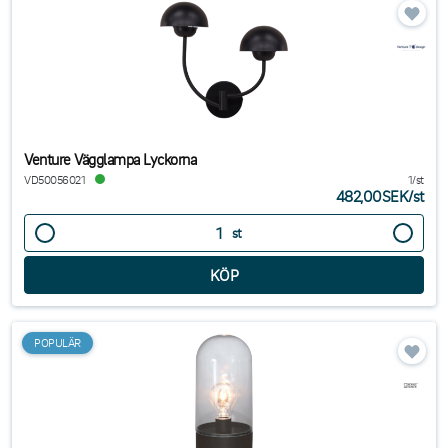
Venture Vägglampa Lyckorna
VD50056021
1/st
482,00SEK
/
st
st
POPULÄR