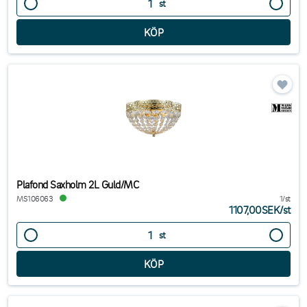
st
Plafond Saxholm 2L Guld/MC
MS106063
1/st
1107,00SEK
/
st
st