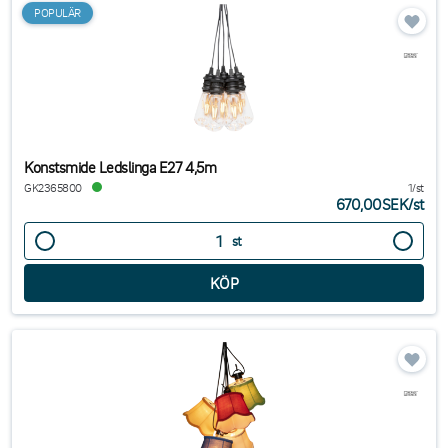
POPULÄR
Konstsmide Ledslinga E27 4,5m
GK2365800
1/st
670,00SEK
/
st
st