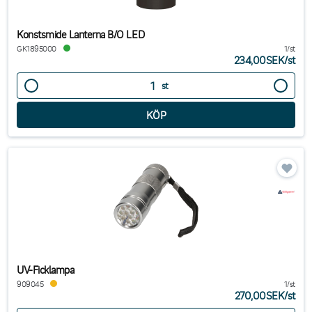
Konstsmide Lanterna B/O LED
GK1895000
1/st
234,00SEK
/
st
st
UV-Ficklampa
909045
1/st
270,00SEK
/
st