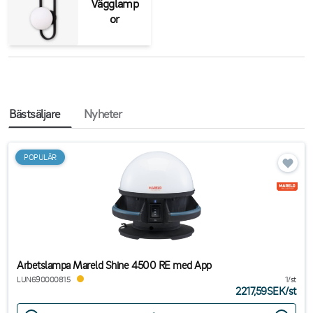
Vägglamp
or
Bästsäljare
Nyheter
POPULÄR
Arbetslampa Mareld Shine 4500 RE med App
LUN690000815
1/st
2217,59SEK
/
st