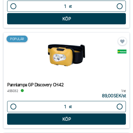
st
POPULÄR
Pannlampa GP Discovery CH42
455032
1/st
89,00SEK
/
st
st