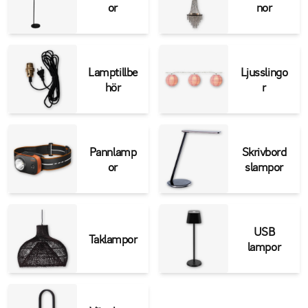
or
nor
Lamptillbe
Ljusslingo
hör
r
Pannlamp
Skrivbord
or
slampor
USB
Taklampor
lampor