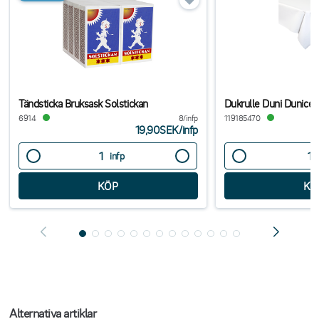
Tändsticka Bruksask Solstickan
Dukrulle Duni Dunicel 
6914
8/infp
119185470
19,90SEK
/
infp
infp
Alternativa artiklar