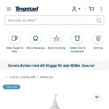
Städ, Papper &
Kök & Takeaway
Bar & Servering
Kläder, Skor &
Sommar
Kem
Accessoarer
Servera drycken med stil! Muggar för varje tillfälle.
Klicka här!
...
LJUS & LJUSHÅLLARE
KRONLJUS
POPULÄR