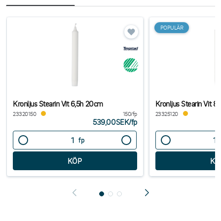
POPULÄR
Kronljus Stearin Vit 6,5h 20cm
Kronljus Stearin Vit 
23320150
150/fp
23325120
539,00SEK
/
fp
fp