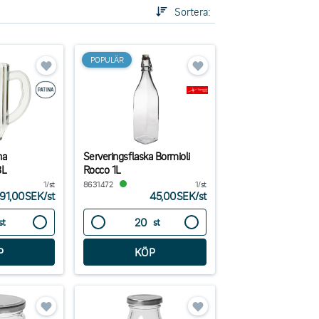
Sortera:
POPULÄR
na
Serveringsflaska Bormioli
8L
Rocco 1L
1/st
8631472
1/st
91,00SEK
/
st
45,00SEK
/
st
st
st