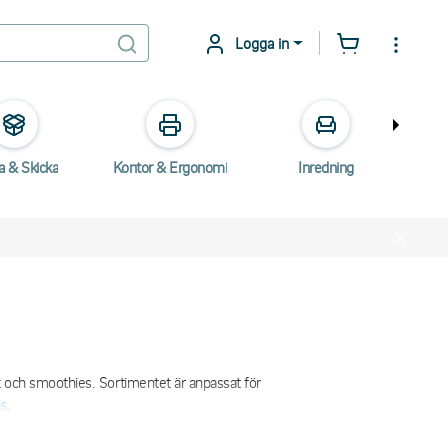
Logga in
a & Skicka
Kontor & Ergonomi
Inredning
E
äsk och smoothies. Sortimentet är anpassat för
as
.