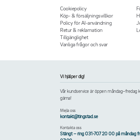
Cookiepolicy
F
Köp- & försäljningsvillkor
H
Policy för AI-användning
J
Retur & reklamation
L
Tillgänglighet
Vanliga frågor och svar
Vi hjälper dig!
Vår kundservice är öppen måndag–fredag kl. 
gärna!
Mejla oss
kontakt@tingstad.se
Kontakta oss
Stängt – ring 031-707 20 00 på måndag frå