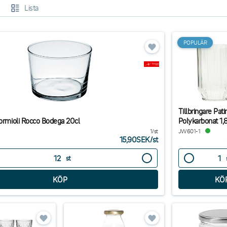
Lista
POPULÄR
Tillbringare Pati
Bormioli Rocco Bodega 20cl
Polykarbonat 1,
1/st
JW601-1
15,90SEK
/
st
st