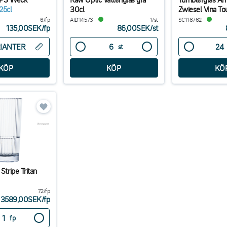
25cl
30cl
Zwiesel Vina To
6/fp
AID14573
1/st
SC118762
135,00SEK
/
fp
86,00SEK
/
st
IANTER
st
Stripe Tritan
72/fp
3589,00SEK
/
fp
fp