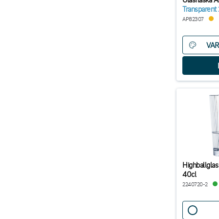
Transparent 
AP82307
VAR
Highballglas 
40cl
2240720-2