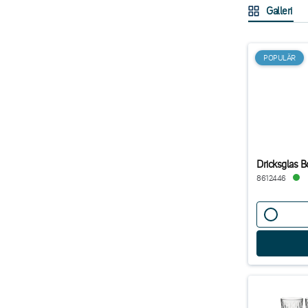
Galleri
POPULÄR
Dricksglas 
8612446