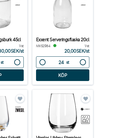
gsburk 45cl
Exxent Serveringsflaska 20cl
1/st
MX52984
1/st
30,00SEK
/
st
20,00SEK
/
st
st
st
ber Schott
Vinglas Libbey Stemless