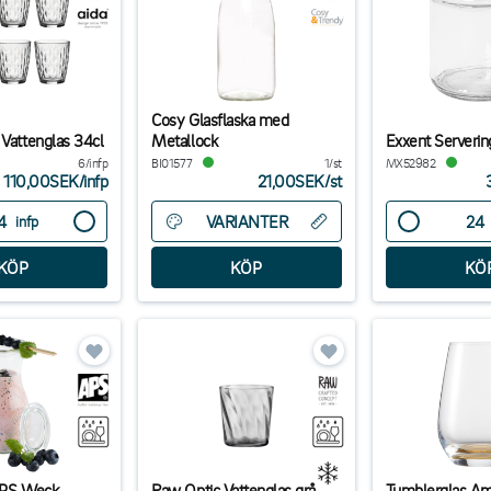
Cosy Glasflaska med
 Vattenglas 34cl
Metallock
Exxent Serverin
6/infp
BI01577
1/st
MX52982
110,00SEK
/
infp
21,00SEK
/
st
VARIANTER
infp
APS Weck
Raw Optic Vattenglas grå
Tumblerglas Am