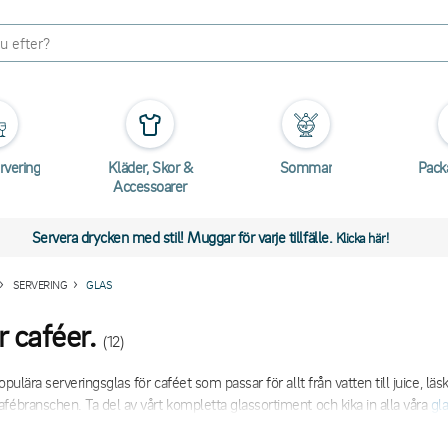
rvering
Kläder, Skor &
Sommar
Pack
Accessoarer
Servera drycken med stil! Muggar för varje tillfälle.
Klicka här!
SERVERING
GLAS
r caféer.
(12)
opulära serveringsglas för caféet som passar för allt från vatten till juice, l
fébranschen. Ta del av vårt kompletta glassortiment och kika in alla våra
gl