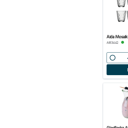
Aida Mosaik
AI83442
Glasflaska 