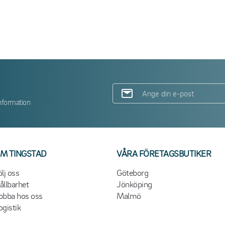
nformation
M TINGSTAD
VÅRA FÖRETAGSBUTIKER
ölj oss
Göteborg
ållbarhet
Jönköping
obba hos oss
Malmö
ogistik