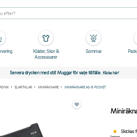
rvering
Kläder, Skor &
Sommar
Pack
Accessoarer
Servera drycken med stil! Muggar för varje tillfälle.
Klicka här!
RONIK
ELARTIKLAR
MINIRÄKNARE
MINIRÄKNARE AS-8 POCKET
Miniräkn
Skickas f