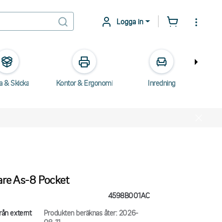
Logga in
a & Skicka
Kontor & Ergonomi
Inredning
E
are As-8 Pocket
4598B001AC
rån externt
Produkten beräknas åter: 2026-