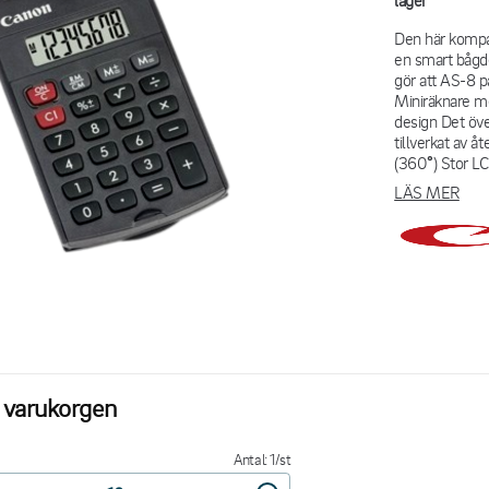
lager
Den här kompak
en smart bågdes
gör att AS-8 pa
Miniräknare m
design Det öve
tillverkat av å
(360°) Stor L
LÄS MER
i varukorgen
Antal: 1/st