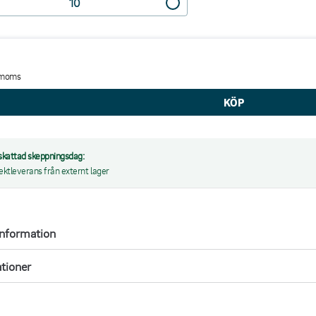
 moms
kattad skeppningsdag:
rektleverans från externt lager
information
ationer