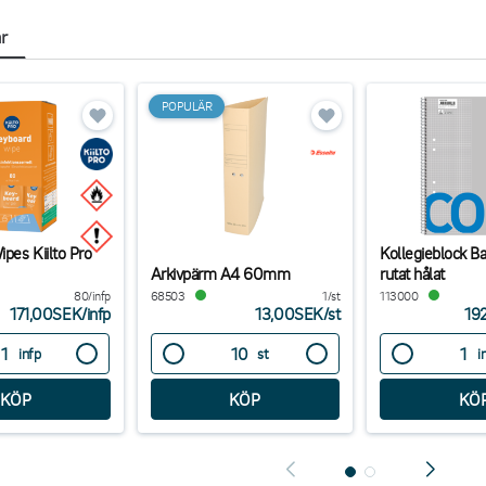
ar
POPULÄR
pes Kiilto Pro
Kollegieblock B
Arkivpärm A4 60mm
rutat hålat
80/infp
68503
1/st
113000
171,00SEK
/
infp
13,00SEK
/
st
19
infp
st
i