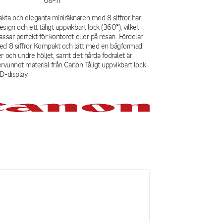
08-11
ta och eleganta miniräknaren med 8 siffror har
ign och ett tåligt uppvikbart lock (360°), vilket
ssar perfekt för kontoret eller på resan. Fördelar
ed 8 siffror Kompakt och lätt med en bågformad
r och undre höljet, samt det hårda fodralet är
tervunnet material från Canon Tåligt uppvikbart lock
CD-display