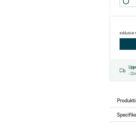
exklusive
Upps
- Di
Produkt
Specifik