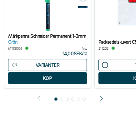
Märkpenna Schneider Permanent 1-3mm
Grön
Packsedelskuvert C5 
M113004
1/st
211202
14,00SEK
/
st
VARIANTER