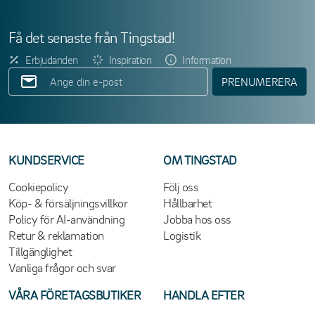
Få det senaste från Tingstad!
Erbjudanden
Inspiration
Information
PRENUMERERA
KUNDSERVICE
OM TINGSTAD
Cookiepolicy
Följ oss
Köp- & försäljningsvillkor
Hållbarhet
Policy för AI-användning
Jobba hos oss
Retur & reklamation
Logistik
Tillgänglighet
Vanliga frågor och svar
VÅRA FÖRETAGSBUTIKER
HANDLA EFTER