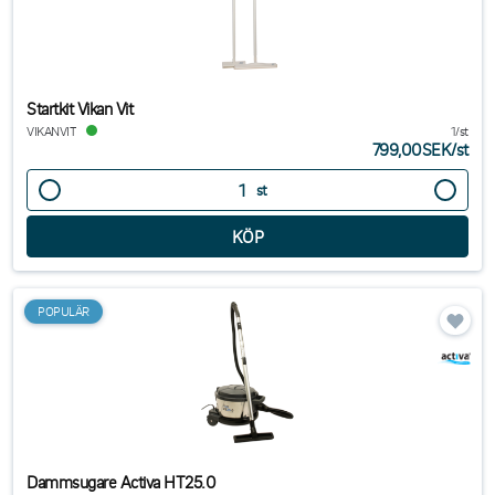
Startkit Vikan Vit
VIKANVIT
1/st
799,00SEK
/
st
st
POPULÄR
Dammsugare Activa HT25.0