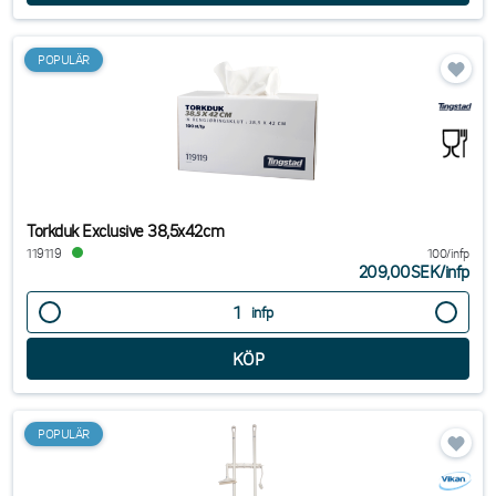
POPULÄR
Torkduk Exclusive 38,5x42cm
119119
100/infp
209,00SEK
/
infp
infp
POPULÄR