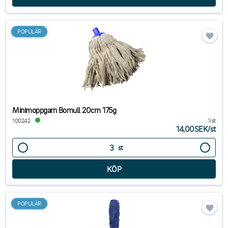
POPULÄR
Minimoppgarn Bomull 20cm 175g
100242
1/st
14,00SEK
/
st
st
POPULÄR