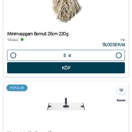
Minimoppgarn Bomull 25cm 220g
100244
1/st
18,00SEK
/
st
st
POPULÄR