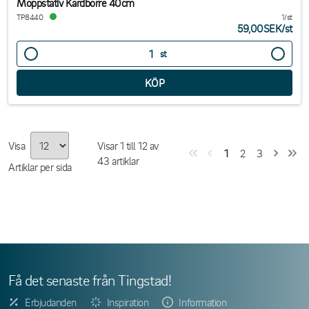
Moppstativ Kardborre 40cm
TP8440
1/st
59,00SEK
/
st
st
Visa
Visar
1
till
12
av
1
2
3
43
artiklar
Artiklar per sida
Få det senaste från Tingstad!
Erbjudanden
Inspiration
Information