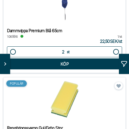
Dammvippa Premium Blå 65cm
106996
1/st
22,50SEK
/
st
st
POPULÄR
Rengöringssvamp Gul/Grön Stor