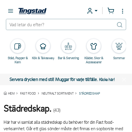
Städ, Papper &
Kök & Takeaway
Bar & Servering
Kläder, Skor &
Sommar
Kem
Accessoarer
Servera drycken med stil! Muggar för varje tillfälle.
Klicka här!
HEM
FAST FOOD
NEUTRALT SORTIMENT
STÄDREDSKAP
Städredskap.
(43)
Här har vi samlat alla städredskap du behöver för din Fast food-
verksamhet. Går ett glas sönder måste det finnas en sopborste med