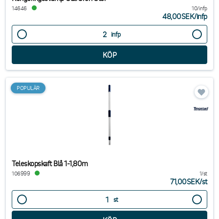
14646
10/infp
48,00SEK
/
infp
infp
POPULÄR
Teleskopskaft Blå 1-1,80m
106999
1/st
71,00SEK
/
st
st