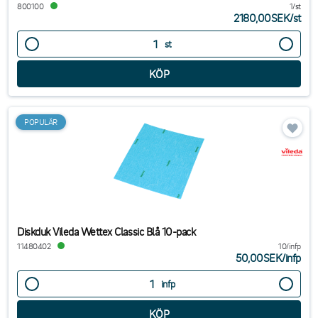
800100
1/st
2180,00SEK
/
st
st
POPULÄR
Diskduk Vileda Wettex Classic Blå 10-pack
11480402
10/infp
50,00SEK
/
infp
infp