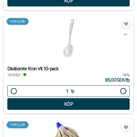
POPULÄR
Diskborste Kron Vit 10-pack
10121021
10/fp
85,00SEK
/
fp
fp
POPULÄR