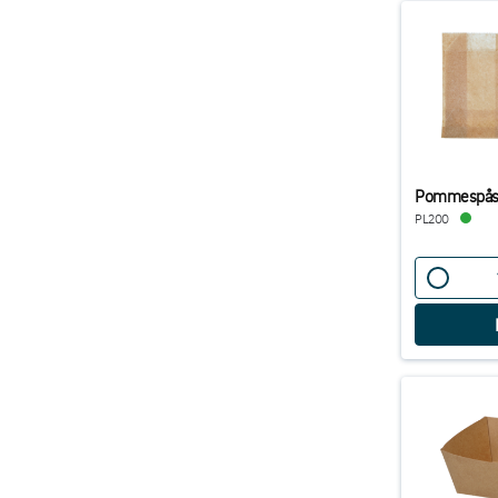
Pommespåse
PL200