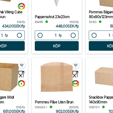
ak Viking Cube
Pommes Bägar
Brun
Pappersstrut 23x23cm
90x90x123mm
300/fp
85499
1000/fp
33163
434,00SEK
/
fp
448,00SEK
/
fp
5
fp
fp
are Midi
Snackbox Pappe
mm
Pommes Påse Liten Brun
140x90mm
1000/fp
300043-1
2000/fp
10531311
651,00SEK
/
fp
902,00SEK
/
fp
10