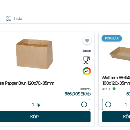
känsla erbjuder vi grövre papperskartonger som ger dina pommes frites en cha
are som är perfekta för servering av både pommes frites och friterad fisk.
Lista
utbud och hitta de perfekta pommespåsarna och bägarna för din servering. B
och attraktiva förpackningslösningar!
POPULÄR
Matform Well4
påse Papper Brun 120x70x85mm
160x120x35m
1000/fp
41191
656,00SEK
/
fp
5
fp