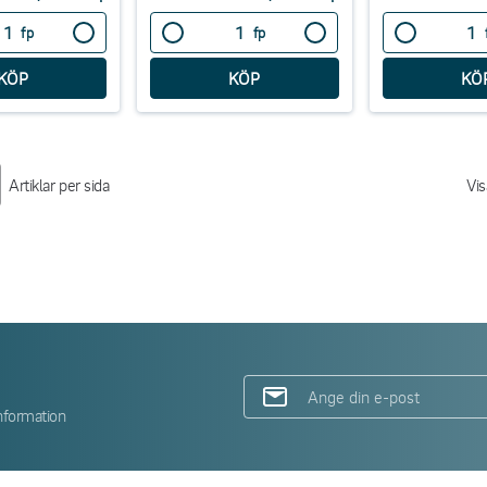
fp
fp
Artiklar per sida
Vi
nformation