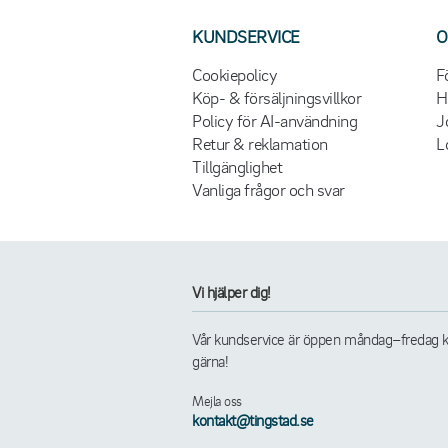
KUNDSERVICE
O
Cookiepolicy
F
Köp- & försäljningsvillkor
H
Policy för AI-användning
J
Retur & reklamation
L
Tillgänglighet
Vanliga frågor och svar
Vi hjälper dig!
Vår kundservice är öppen måndag–fredag kl. 
gärna!
Mejla oss
kontakt@tingstad.se