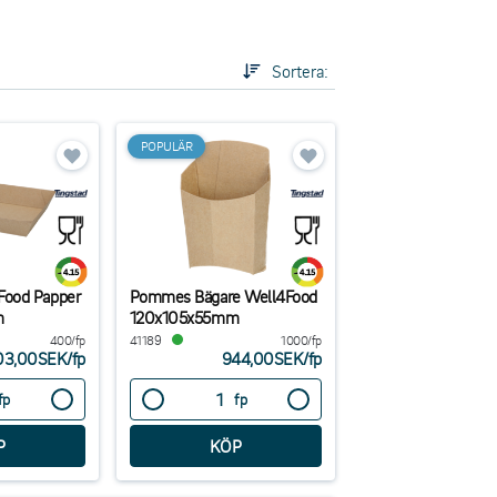
rmig presentation. För fish and chips har vi även
Sortera:
eställ idag och förbättra din take away-service med
POPULÄR
Food Papper
Pommes Bägare Well4Food
m
120x105x55mm
400/fp
41189
1000/fp
03,00SEK
/
fp
944,00SEK
/
fp
fp
fp