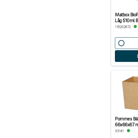
Matbox BioP
Låg 510ml 
119202872
Pommes Bäg
66x66x67 
33161