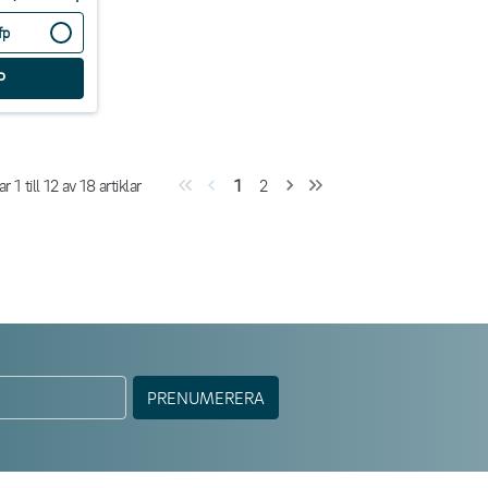
fp
sar
1
till
12
av
18
artiklar
1
2
PRENUMERERA