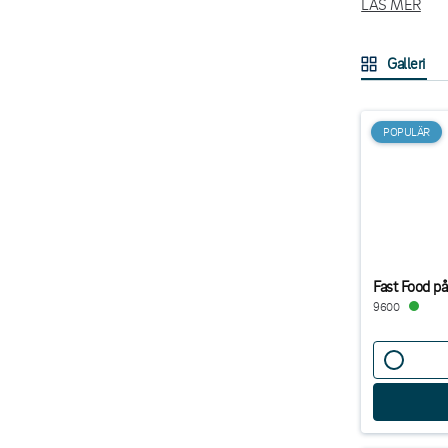
LÄS MER
För en rustik 
konformade bäg
Galleri
Utforska vårt 
våra praktiska 
POPULÄR
Fast Food 
9600