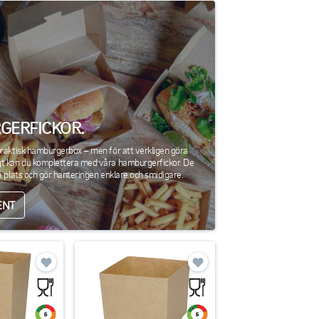
ERFICKOR.
raktisk hamburgerbox – men för att verkligen göra
t kan du komplettera med våra hamburgerfickor. De
å plats och gör hanteringen enklare och smidigare.
ENT