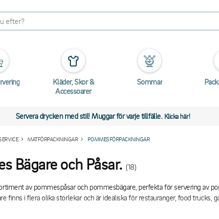
rvering
Kläder, Skor &
Sommar
Pack
Accessoarer
Servera drycken med stil! Muggar för varje tillfälle.
Klicka här!
SERVICE
MATFÖRPACKNINGAR
POMMESFÖRPACKNINGAR
 Bägare och Påsar.
(18)
sortiment av pommespåsar och pommesbägare, perfekta för servering av pom
e finns i flera olika storlekar och är idealiska för restauranger, food trucks