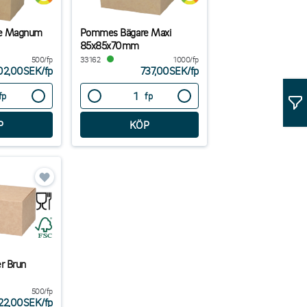
e Magnum
Pommes Bägare Maxi
85x85x70mm
500/fp
33162
1000/fp
02,00SEK
/
fp
737,00SEK
/
fp
fp
fp
r Brun
500/fp
22,00SEK
/
fp