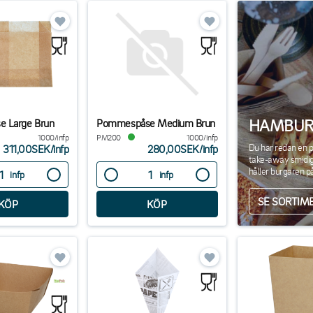
HAMBURG
 Large Brun
Pommespåse Medium Brun
1000/infp
PM200
1000/infp
Du har redan en p
311,00SEK
/
infp
280,00SEK
/
infp
take-away smidig
håller burgaren p
infp
infp
SE SORTIM