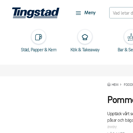
Meny
Städ, Papper & Kem
Kök & Takeaway
Bar & Se
HEM
FOOD
Pommes
Upptäck vårt 
påsar och bägar
away.