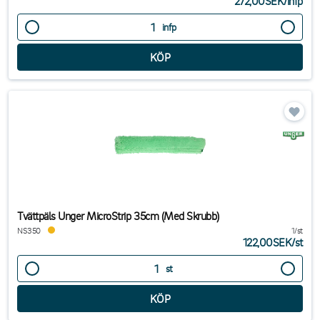
272,00SEK
/
infp
infp
Tvättpäls Unger MicroStrip 35cm (Med Skrubb)
NS350
1/st
122,00SEK
/
st
st