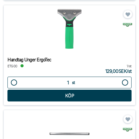
Handtag Unger ErgoTec
ETG00
1/st
129,00SEK
/
st
st