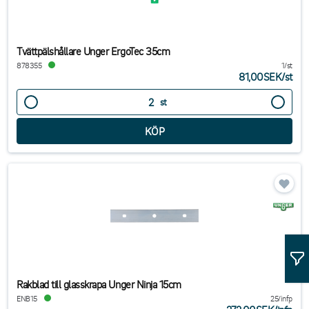
Tvättpälshållare Unger ErgoTec 35cm
878355
1/st
81,00SEK
/
st
st
Rakblad till glasskrapa Unger Ninja 15cm
ENB15
25/infp