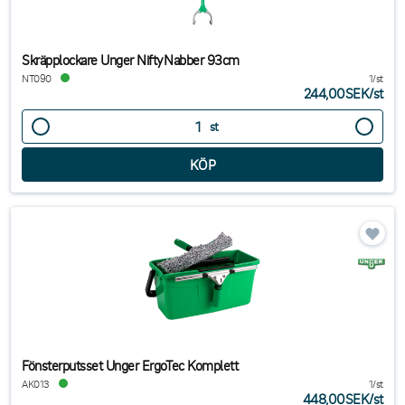
Skräpplockare Unger NiftyNabber 93cm
NT090
1/st
244,00SEK
/
st
st
Fönsterputsset Unger ErgoTec Komplett
AK013
1/st
448,00SEK
/
st