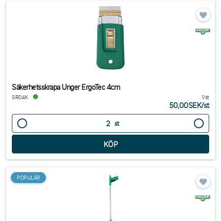
Säkerhetsskrapa Unger ErgoTec 4cm
SR04K
1/st
50,00SEK
/
st
st
POPULÄR