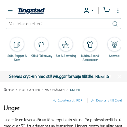
Städ, Papper &
Kök & Takeaway
Bar & Servering
Kläder, Skor &
Sommar
Kem
Accessoarer
Servera drycken med stil! Muggar för varje tillfälle.
Klicka här!
HEM
HANDLA EFTER
VARUMÄRKEN
UNGER
Exportera till PDF
Exportera till Excel
Unger
Unger är en leverantör av fönsterputsutrustning för professionellt bruk
med över 50 års erfarenhet av branschen. Ungers motto har alltid varit