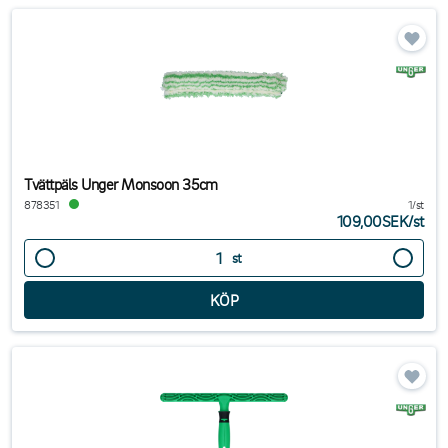
Tvättpäls Unger Monsoon 35cm
878351
1/st
109,00SEK
/
st
st