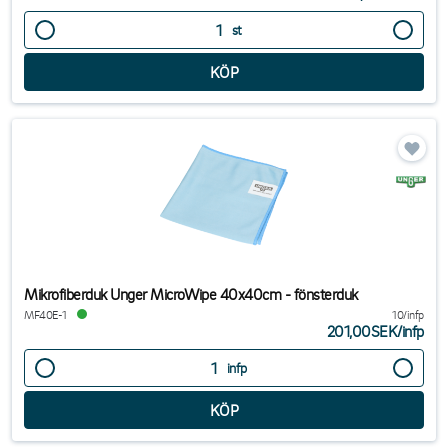
st
Mikrofiberduk Unger MicroWipe 40x40cm - fönsterduk
MF40E-1
10/infp
201,00SEK
/
infp
infp