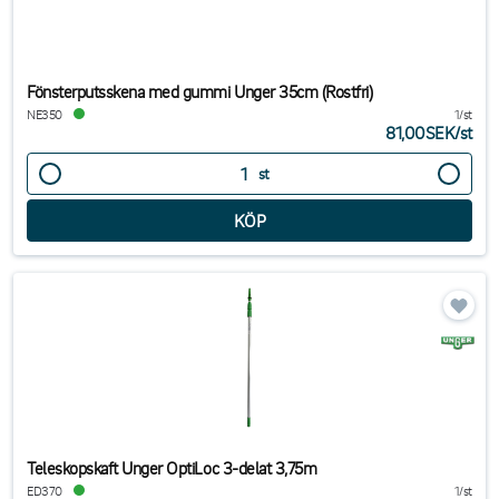
Fönsterputsskena med gummi Unger 35cm (Rostfri)
NE350
1/st
81,00SEK
/
st
st
Teleskopskaft Unger OptiLoc 3-delat 3,75m
ED370
1/st