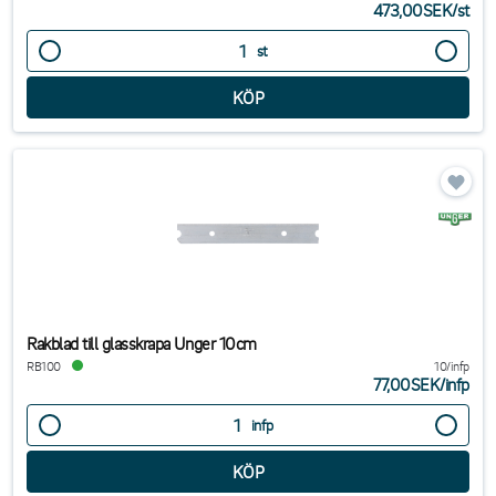
473,00SEK
/
st
st
Rakblad till glasskrapa Unger 10cm
RB100
10/infp
77,00SEK
/
infp
infp