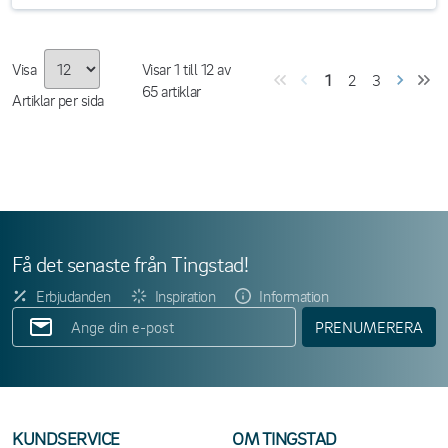
Visa
Visar
1
till
12
av
1
2
3
65
artiklar
Artiklar per sida
Få det senaste från Tingstad!
Erbjudanden
Inspiration
Information
PRENUMERERA
KUNDSERVICE
OM TINGSTAD