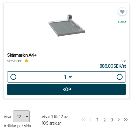
Skärmaskin A4+
90270000
1/st
886,00SEK
/
st
st
Visa
Visar
1
till
12
av
1
2
3
105
artiklar
Artiklar per sida