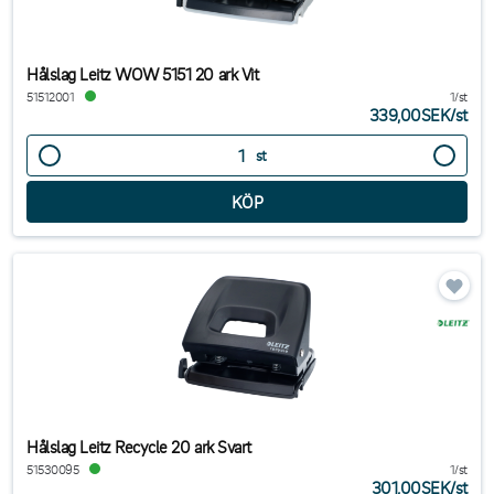
Hålslag Leitz WOW 5151 20 ark Vit
51512001
1/st
339,00SEK
/
st
st
Hålslag Leitz Recycle 20 ark Svart
51530095
1/st
301,00SEK
/
st