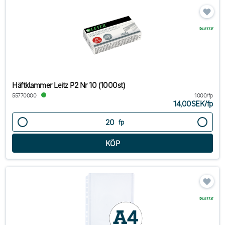
Häftklammer Leitz P2 Nr 10 (1000st)
55770000
1000/fp
14,00SEK
/
fp
fp