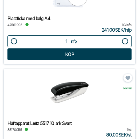
Plastficka med bälg A4
47561003
10/infp
241,00SEK
/
infp
infp
Häftapparat Leitz 5517 10 ark Svart
55170095
1/st
80,00SEK
/
st