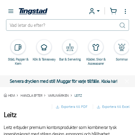
Städ, Papper &
Kök & Takeaway
Bar & Servering
Kläder, Skor &
Sommar
Kem
Accessoarer
Servera drycken med stil! Muggar för varje tillfälle.
Klicka här!
HEM
HANDLA EFTER
VARUMÄRKEN
LEITZ
Exportera till PDF
Exportera till Excel
Leitz
Leitz erbjuder premium kontorsprodukter som kombinerar tysk
ingenjörskonst med stilren design, ergonomi och hållbarhet.