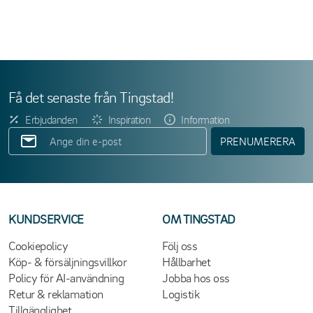
Få det senaste från Tingstad!
Erbjudanden
Inspiration
Information
PRENUMERERA
KUNDSERVICE
OM TINGSTAD
Cookiepolicy
Följ oss
Köp- & försäljningsvillkor
Hållbarhet
Policy för AI-användning
Jobba hos oss
Retur & reklamation
Logistik
Tillgänglighet