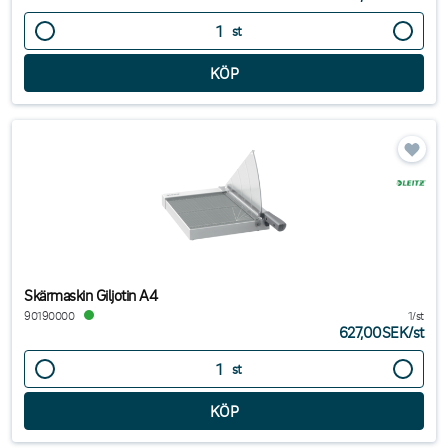
st
Skärmaskin Giljotin A4
90190000
1/st
627,00SEK
/
st
st