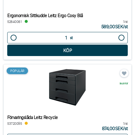
Ergonomisk Sittkudde Leitz Ergo Cosy Blå
52840061
1/st
589,00SEK
/
st
st
POPULÄR
Förvaringslåda Leitz Recycle
53720095
1/st
874,00SEK
/
st