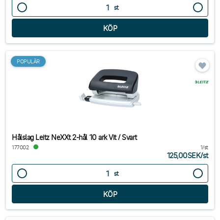
st
POPULÄR
Hålslag Leitz NeXXt 2-hål 10 ark Vit / Svart
177002
1/st
125,00SEK
/
st
st