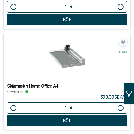
st
Skärmaskin Home Office A4
90260000
1/st
503,00SEK
/
st
st