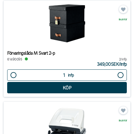
Förvaringslåda M Svart 2-p
61490095
2/infp
349,00SEK
/
infp
infp