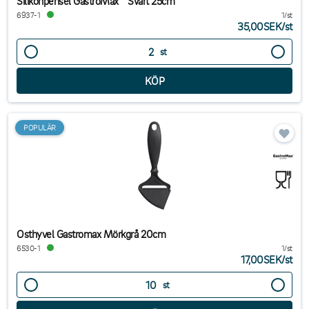
Silikonpensel GastroMax™ Svart 25cm
6937-1
1/st
35,00SEK
/
st
st
POPULÄR
Osthyvel Gastromax Mörkgrå 20cm
6530-1
1/st
17,00SEK
/
st
st