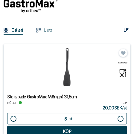
Galleri
Lista
Stekspade GastroMax Mörkgrå 31,5cm
69141
1/st
20,00SEK
/
st
st