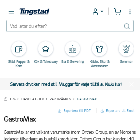
Städ, Papper &
Kök & Takeaway
Bar & Servering
Kläder, Skor &
Sommar
Kem
Accessoarer
Servera drycken med stil! Muggar för varje tillfälle.
Klicka här!
HEM
HANDLA EFTER
VARUMÄRKEN
GASTROMAX
Exportera till PDF
Exportera till Excel
GastroMax
GastroMax är ett välkänt varumärke inom Orthex Group, en av Nordens
ledande tillverkare av hushållsprodukter. Orthex Group har kunder i 40