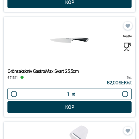
Grönsakskniv GastroMax Svart 25,5cm
671311
1/st
82,00SEK
/
st
st