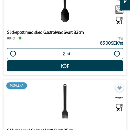
Slickepott med sked GastroMax Svart 33cm
69451
1/st
65,00SEK
/
st
st
POPULÄR