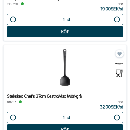
1165201
1/st
19,00SEK
/
st
st
Steksked Chef's 37cm GastroMax Mörkgrå
68237
1/st
32,00SEK
/
st
st