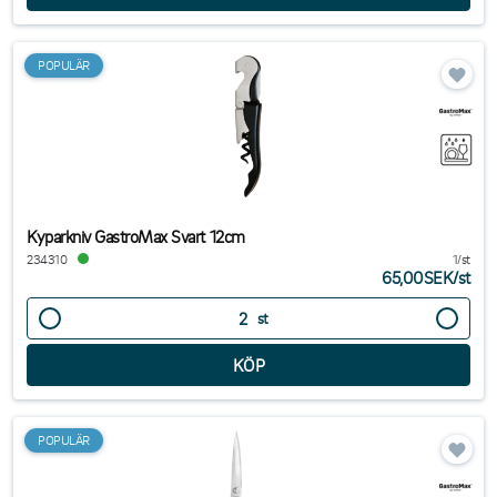
POPULÄR
Kyparkniv GastroMax Svart 12cm
234310
1/st
65,00SEK
/
st
st
POPULÄR