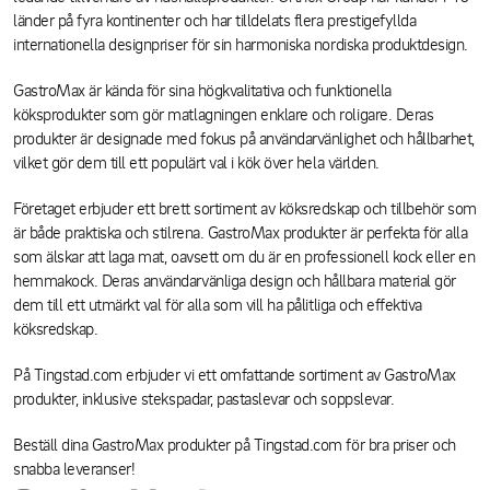
länder på fyra kontinenter och har tilldelats flera prestigefyllda
internationella designpriser för sin harmoniska nordiska produktdesign.
GastroMax är kända för sina högkvalitativa och funktionella
köksprodukter som gör matlagningen enklare och roligare. Deras
produkter är designade med fokus på användarvänlighet och hållbarhet,
vilket gör dem till ett populärt val i kök över hela världen.
Företaget erbjuder ett brett sortiment av köksredskap och tillbehör som
är både praktiska och stilrena. GastroMax produkter är perfekta för alla
som älskar att laga mat, oavsett om du är en professionell kock eller en
hemmakock. Deras användarvänliga design och hållbara material gör
dem till ett utmärkt val för alla som vill ha pålitliga och effektiva
köksredskap.
På Tingstad.com erbjuder vi ett omfattande sortiment av GastroMax
produkter, inklusive stekspadar, pastaslevar och soppslevar.
Beställ dina GastroMax produkter på Tingstad.com för bra priser och
snabba leveranser!