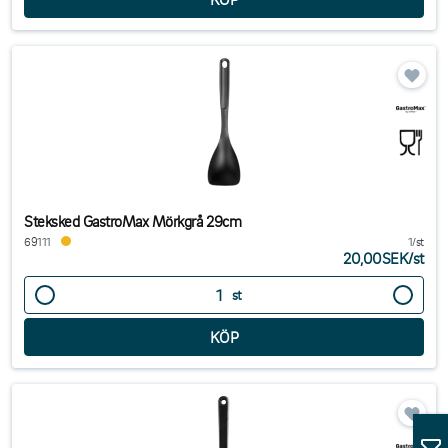
Steksked GastroMax Mörkgrå 29cm
69111
1/st
20,00SEK
/
st
st