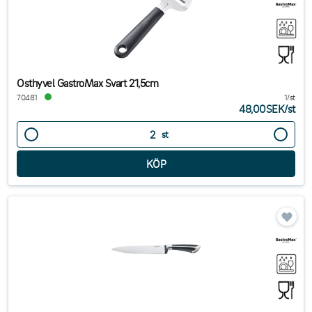
Osthyvel GastroMax Svart 21,5cm
70481
1/st
48,00SEK
/
st
st