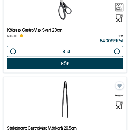
Kökssax GastroMax Svart 23cm
634011
1/st
54,00SEK
/
st
st
Stekpincett GastroMax Mörkgrå 28,5cm