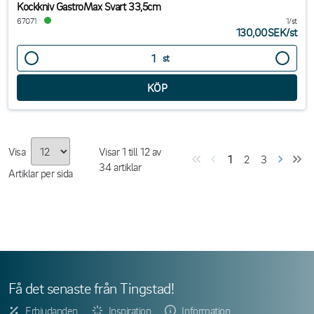
Kockkniv GastroMax Svart 33,5cm
67071
1/st
130,00SEK
/
st
st
Visa
Visar
1
till
12
av
1
2
3
34
artiklar
Artiklar per sida
Få det senaste från Tingstad!
Erbjudanden
Inspiration
Information