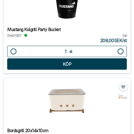
Mustang Kolgrill Party Bucket
ONA11927
1/st
208,00SEK
/
st
st
Bordsgrill 20x14x10cm