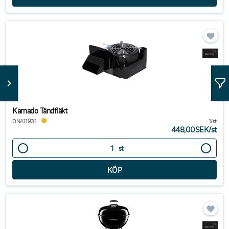
Kamado Tändfläkt
ONA11931
1/st
448,00SEK
/
st
st