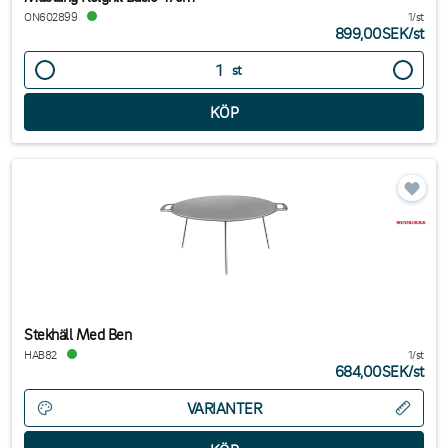
ON602899
1/st
899,00SEK
/
st
st
Stekhäll Med Ben
HAB82
1/st
684,00SEK
/
st
VARIANTER