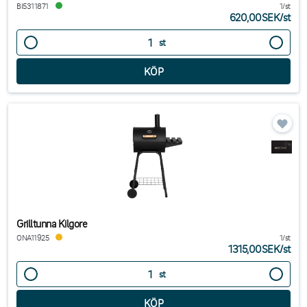
BI5311871
1/st
620,00SEK
/
st
st
Grilltunna Kilgore
ONA11925
1/st
1315,00SEK
/
st
st