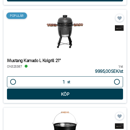
POPULÄR
Mustang Kamado L Kolgrill 21"
ON325387
1/st
9995,00SEK
/
st
st