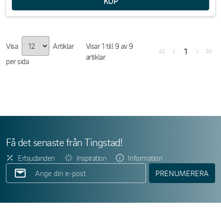
Visa
Artiklar
Visar
1
till
9
av
9
1
artiklar
per sida
Få det senaste från Tingstad!
Erbjudanden
Inspiration
Information
PRENUMERERA