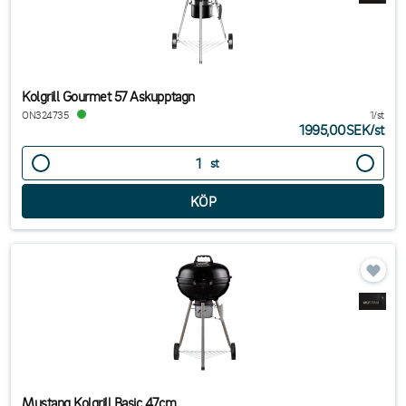
Kolgrill Gourmet 57 Askupptagn
ON324735
1/st
1995,00SEK
/
st
st
Mustang Kolgrill Basic 47cm