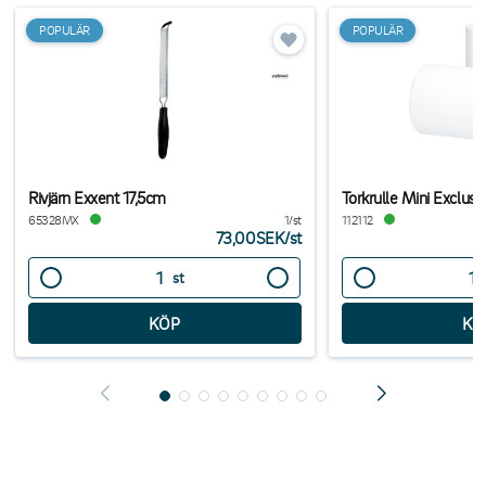
POPULÄR
POPULÄR
Rivjärn Exxent 17,5cm
Torkrulle Mini Exclus
65328MX
1/st
112112
73,00SEK
/
st
st