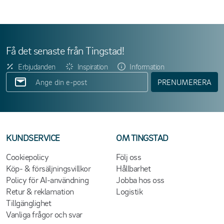
Få det senaste från Tingstad!
Erbjudanden
Inspiration
Information
PRENUMERERA
KUNDSERVICE
OM TINGSTAD
Cookiepolicy
Följ oss
Köp- & försäljningsvillkor
Hållbarhet
Policy för AI-användning
Jobba hos oss
Retur & reklamation
Logistik
Tillgänglighet
Vanliga frågor och svar