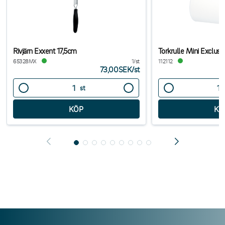
Rivjärn Exxent 17,5cm
Torkrulle Mini Exclus
65328MX
1/st
112112
73,00SEK
/
st
st