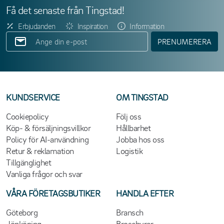
Få det senaste från Tingstad!
Erbjudanden
Inspiration
Information
PRENUMERERA
KUNDSERVICE
OM TINGSTAD
Cookiepolicy
Följ oss
Köp- & försäljningsvillkor
Hållbarhet
Policy för AI-användning
Jobba hos oss
Retur & reklamation
Logistik
Tillgänglighet
Vanliga frågor och svar
VÅRA FÖRETAGSBUTIKER
HANDLA EFTER
Göteborg
Bransch
Jönköping
Broschyrer