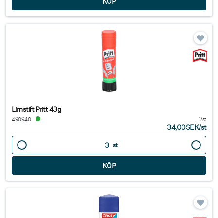
Limstift Pritt 43g
490940
1/st
34,00SEK
/
st
st