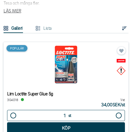
Tesa och många fler.
LÄS MER
Vi har lim för allt från att fästa papper till att reparera trasiga föremål.
Vårt sortiment inkluderar flera olika typer av lim som kontorslim,
Galleri
Lista
hobbylim, universallim, limstift, limtejp, superlim, spraylim, textillim och
mycket mer.
Vi erbjuder snabba leveranser och förmånliga priser på alla våra
POPULÄR
limprodukter. Köp lim online hos Tingstad och få effektiva produkter till
ditt kontor.
Olika typer av lim
Kontorslim
: Idealiskt för vanliga kontorsbehov, fäster papper,
Lim Loctite Super Glue 5g
kartong och andra material. Torkar snabbt och ger en stark och
304018
1/st
hållbar bindning.
34,00SEK
/
st
Universallim
: Fungerar på nästan alla material och är perfekt för
att laga och reparera föremål. Torkar transparent och är enkel att
st
använda, ett bra val för hemmet och kontoret.
Limstift
: Enkelt att applicera och ger en ren och snygg yta.