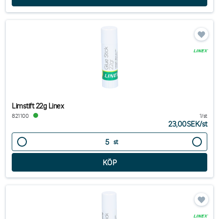
Limstift 22g Linex
821100
1/st
23,00SEK
/
st
st