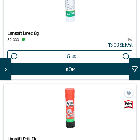
Limstift Linex 8g
821000
1/st
13,00SEK
/
st
st
Limstift Pritt 11g