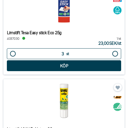
Limstift Tesa Easy stick Eco 25g
4057030
1/st
23,00SEK
/
st
st