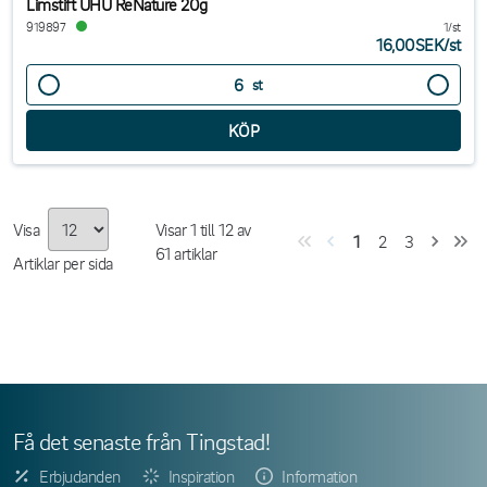
Limstift UHU ReNature 20g
919897
1/st
16,00SEK
/
st
st
Visa
Visar
1
till
12
av
1
2
3
61
artiklar
Artiklar per sida
Få det senaste från Tingstad!
Erbjudanden
Inspiration
Information