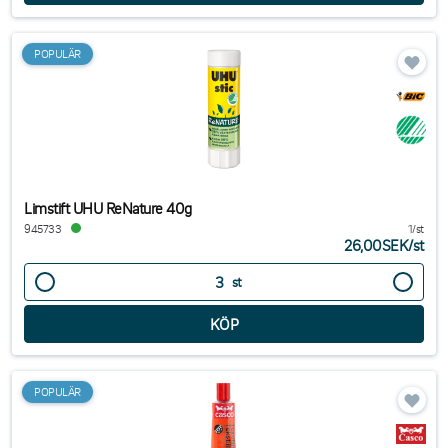
Fungerar bra för papper och kartong, lätt att tvätta bort om det
behövs.
Limtejp: Perfekt för att fästa och reparera papper, kort och andra
POPULÄR
material. Enkel att använda och ger en stark och hållbar
bindning.
Varmlim
: Idealiskt för mer krävande applikationer, fäster material
som trä, metall och plast. Ger en mycket stark bindning.
Limstift UHU ReNature 40g
945733
1/st
26,00SEK
/
st
st
POPULÄR