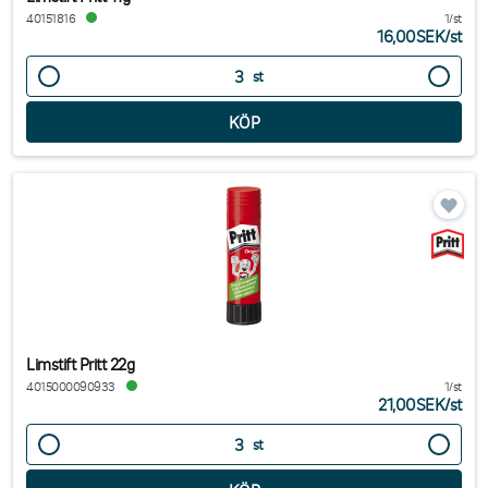
40151816
1/st
16,00SEK
/
st
st
Limstift Pritt 22g
4015000090933
1/st
21,00SEK
/
st
st