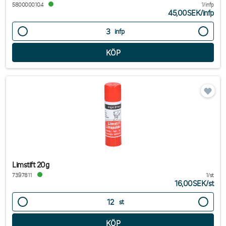
5800000104
1/infp
45,00SEK
/
infp
infp
Limstift 20g
7397811
1/st
16,00SEK
/
st
st