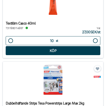
Textillim Casco 40ml
7311980114957
1/st
27,00SEK
/
st
st
Dubbelhäftande Strips Tesa Powerstrips Large Max 2kg